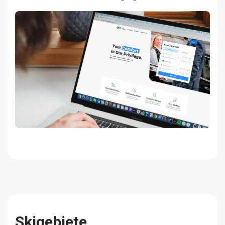
Skige
bie
te