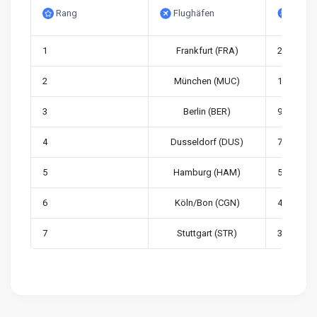
Rang
Flughäfen
Passa
1
Frankfurt (FRA)
24,812,81
2
München (MUC)
12,496,43
3
Berlin (BER)
9,946,037
4
Dusseldorf (DUS)
7,953,014
5
Hamburg (HAM)
5,318,698
6
Köln/Bon (CGN)
4,253,568
7
Stuttgart (STR)
3,573,728