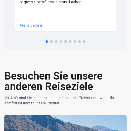
p; gives a bit of local history if asked.
be
ra
t 
we
be
he
Mehr Lesen
M
om
n 
re
Besuchen Sie unsere
anderen Reiseziele
Mit AtoB sind Sie in jedem Land einfach und effizient unterwegs. Ihr
Komfort ist immer unsere Priorität