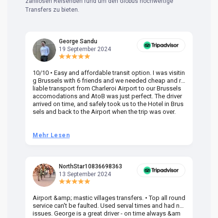
zahllosen Reisenden rund um den Globus hochwertige
Transfers zu bieten.
George Sandu
19 September 2024
10/10 • Easy and affordable transit option. I was visitin
Am
g Brussels with 6 friends and we needed cheap and re
va
liable transport from Charleroi Airport to our Brussels
wa
accomodations and AtoB was just perfect. The driver
or
arrived on time, and safely took us to the Hotel in Brus
dr
sels and back to the Airport when the trip was over.
Mehr Lesen
M
NorthStar10836698363
13 September 2024
Airport &amp; mastic villages transfers. • Top all round
Pr
service can't be faulted. Used serval times and had no
UK
issues. George is a great driver - on time always &am
em