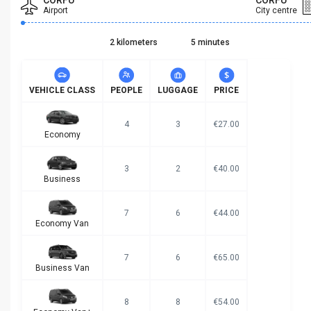
CORFU
CORFU
Airport
City centre
2 kilometers
5 minutes
VEHICLE CLASS
PEOPLE
LUGGAGE
PRICE
4
3
€27.00
Economy
3
2
€40.00
Business
7
6
€44.00
Economy Van
7
6
€65.00
Business Van
8
8
€54.00