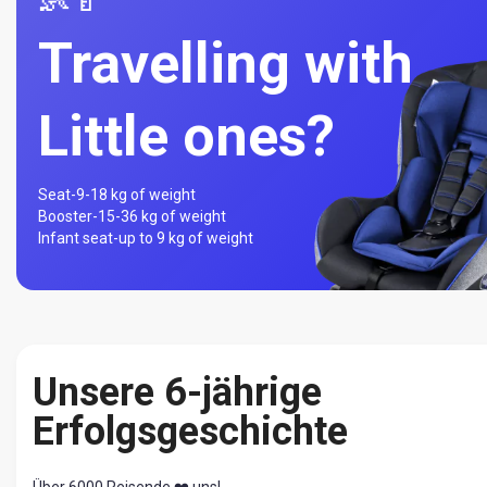
Travelling with
Little ones?
Seat-
9-18 kg of weight
Booster-
15-36 kg of weight
Infant seat-
up to 9 kg of weight
Unsere 6-jährige
Erfolgsgeschichte
Über 6000 Reisende ❤️ uns!