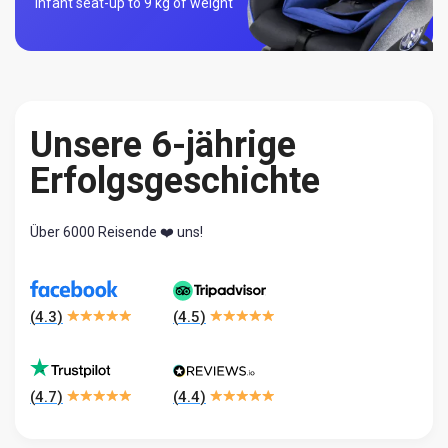
Infant seat-
up to 9 kg of weight
Unsere 6-jährige
Erfolgsgeschichte
Über 6000 Reisende ❤️ uns!
(
4.3
)
(
4.5
)
(
4.7
)
(
4.4
)