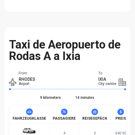
Taxi de Aeropuerto de
Rodas Α a Ixia
From:
To:
RHODES
IXIA
Airport
City centre
9 kilometers
14 minutes
FAHRZEUGKLASSE
PASSAGIERE
REISEGEPÄCK
PREIS
4
3
€40.00