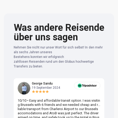
Was andere Reisende
über uns sagen
Nehmen Sie nicht nur unser Wort für sich selbst! In den mehr
als sechs Jahren unseres
Bestehens konnten wir erfolgreich
zahllosen Reisenden rund um den Globus hochwertige
Transfers zu bieten.
George Sandu
19 September 2024
10/10 • Easy and affordable transit option. I was visitin
Am
g Brussels with 6 friends and we needed cheap and re
va
liable transport from Charleroi Airport to our Brussels
wa
accomodations and AtoB was just perfect. The driver
or
arrived on time, and safely took us to the Hotel in Brus
dr