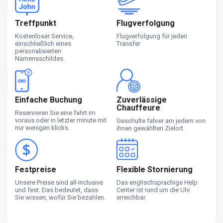
Treffpunkt
Flugverfolgung
Kostenloser Service,
Flugverfolgung für jeden
einschließlich eines
Transfer
personalisierten
Namensschildes.
Einfache Buchung
Zuverlässige
Chauffeure
Reservieren Sie eine fahrt im
voraus oder in letzter minute mit
Geschulte fahrer am jedem von
nur wenigen klicks.
ihnen gewählten Zielort.
Festpreise
Flexible Stornierung
Unsere Preise sind all-inclusive
Das englischsprachige Help
und fest. Das bedeutet, dass
Center ist rund um die Uhr
Sie wissen, wofür Sie bezahlen.
erreichbar.