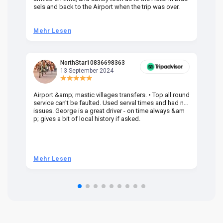
sels and back to the Airport when the trip was over.
Mehr Lesen
M
NorthStar10836698363
13 September 2024
Airport &amp; mastic villages transfers. • Top all round
Pr
service can't be faulted. Used serval times and had no
UK
issues. George is a great driver - on time always &am
em
p; gives a bit of local history if asked.
be
ra
t 
we
be
he
Mehr Lesen
M
om
n 
re