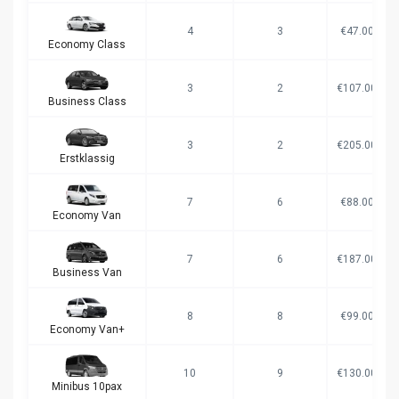
4
3
€47.00
Economy Class
3
2
€107.00
Business Class
3
2
€205.00
Erstklassig
7
6
€88.00
Economy Van
7
6
€187.00
Business Van
8
8
€99.00
Economy Van+
10
9
€130.00
Minibus 10pax