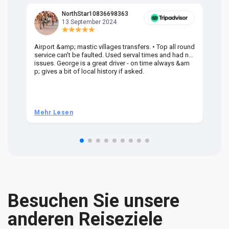
NorthStar10836698363
13 September 2024
Airport &amp; mastic villages transfers. • Top all round
Pr
service can't be faulted. Used serval times and had no
UK
issues. George is a great driver - on time always &am
em
p; gives a bit of local history if asked.
be
ra
t 
we
be
he
Mehr Lesen
M
om
n 
re
Besuchen Sie unsere
anderen Reiseziele