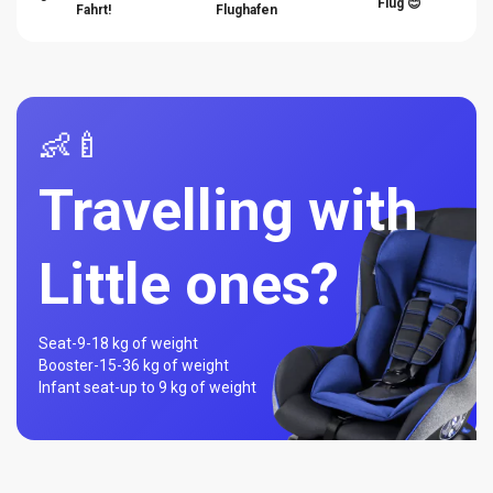
Flug 😊
Fahrt!
Flughafen
👶🍼
Travelling with
Little ones?
Seat-
9-18 kg of weight
Booster-
15-36 kg of weight
Infant seat-
up to 9 kg of weight