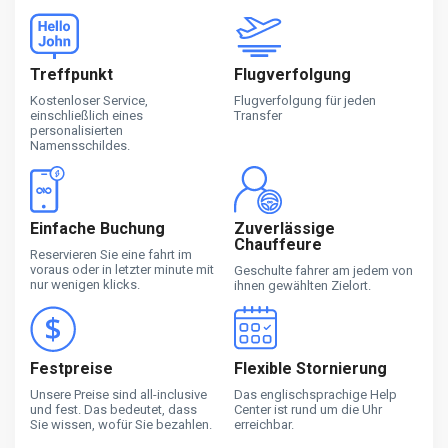
Treffpunkt
Flugverfolgung
Kostenloser Service,
Flugverfolgung für jeden
einschließlich eines
Transfer
personalisierten
Namensschildes.
Einfache Buchung
Zuverlässige
Chauffeure
Reservieren Sie eine fahrt im
voraus oder in letzter minute mit
Geschulte fahrer am jedem von
nur wenigen klicks.
ihnen gewählten Zielort.
Festpreise
Flexible Stornierung
Unsere Preise sind all-inclusive
Das englischsprachige Help
und fest. Das bedeutet, dass
Center ist rund um die Uhr
Sie wissen, wofür Sie bezahlen.
erreichbar.