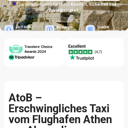
Eine personalisierte Fahrt, mit
Komfort, Sicherheit und
Zuverlässigkeit.
24/7 Hilfe-
Bestpreis-
Qualität
Center
Garantie
Zuverlässigkeit
AtoB –
Erschwingliches Taxi
vom Flughafen Athen