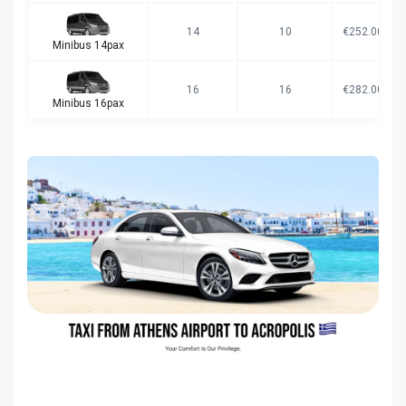
14
10
€252.00
Minibus 14pax
16
16
€282.00
Minibus 16pax