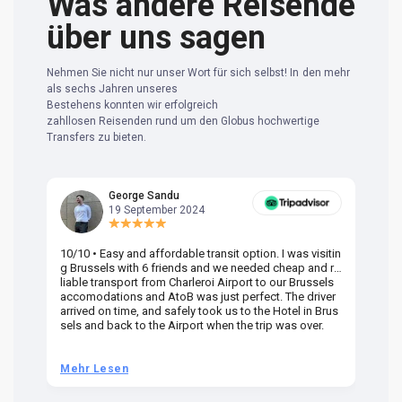
Was andere Reisende
über uns sagen
Nehmen Sie nicht nur unser Wort für sich selbst! In den mehr
als sechs Jahren unseres
Bestehens konnten wir erfolgreich
zahllosen Reisenden rund um den Globus hochwertige
Transfers zu bieten.
George Sandu
19 September 2024
10/10 • Easy and affordable transit option. I was visitin
Am
g Brussels with 6 friends and we needed cheap and re
va
liable transport from Charleroi Airport to our Brussels
wa
accomodations and AtoB was just perfect. The driver
or
arrived on time, and safely took us to the Hotel in Brus
dr
sels and back to the Airport when the trip was over.
Mehr Lesen
M