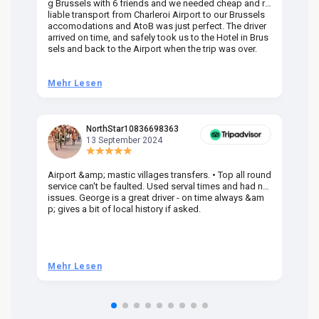
g Brussels with 6 friends and we needed cheap and re
va
liable transport from Charleroi Airport to our Brussels
wa
accomodations and AtoB was just perfect. The driver
or
arrived on time, and safely took us to the Hotel in Brus
dr
sels and back to the Airport when the trip was over.
Mehr Lesen
M
NorthStar10836698363
13 September 2024
Airport &amp; mastic villages transfers. • Top all round
Pr
service can't be faulted. Used serval times and had no
UK
issues. George is a great driver - on time always &am
em
p; gives a bit of local history if asked.
be
ra
t 
we
be
he
Mehr Lesen
M
om
n 
re