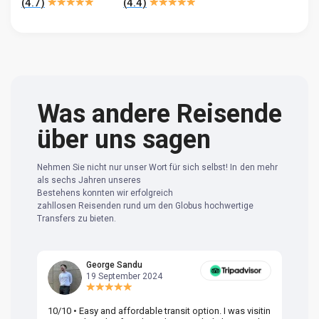
(
4.7
)
(
4.4
)
Was andere Reisende
über uns sagen
Nehmen Sie nicht nur unser Wort für sich selbst! In den mehr
als sechs Jahren unseres
Bestehens konnten wir erfolgreich
zahllosen Reisenden rund um den Globus hochwertige
Transfers zu bieten.
George Sandu
19 September 2024
10/10 • Easy and affordable transit option. I was visitin
Am