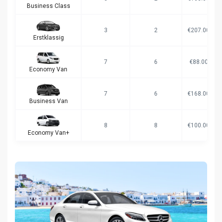
Business Class
3
2
€207.00
Erstklassig
7
6
€88.00
Economy Van
7
6
€168.00
Business Van
8
8
€100.00
Economy Van+