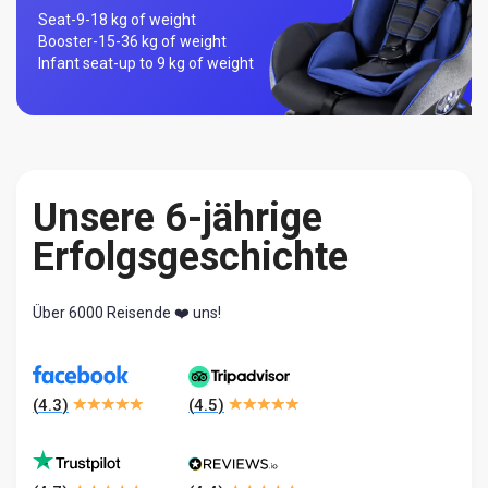
Seat-
9-18 kg of weight
Booster-
15-36 kg of weight
Infant seat-
up to 9 kg of weight
Unsere 6-jährige
Erfolgsgeschichte
Über 6000 Reisende ❤️ uns!
(
4.3
)
(
4.5
)