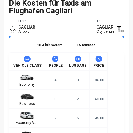
Die Kosten für Taxis am
Flughafen Cagliari
From:
To:
CAGLIARI
CAGLIARI
Airport
City centre
10.4 kilometers
15 minutes
VEHICLE CLASS
PEOPLE
LUGGAGE
PRICE
4
3
€36.00
Economy
3
2
€63.00
Business
7
6
€45.00
Economy Van