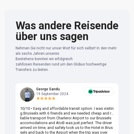
Was andere Reisende
über uns sagen
Nehmen Sie nicht nur unser Wort für sich selbst! In den mehr
als sechs Jahren unseres
Bestehens konnten wir erfolgreich
zahllosen Reisenden rund um den Globus hochwertige
Transfers zu bieten.
George Sandu
19 September 2024
10/10 • Easy and affordable transit option. I was visitin
Am
g Brussels with 6 friends and we needed cheap and re
va
liable transport from Charleroi Airport to our Brussels
wa
accomodations and AtoB was just perfect. The driver
or
arrived on time, and safely took us to the Hotel in Brus
dr
sels and back to the Airport when the trip was over.