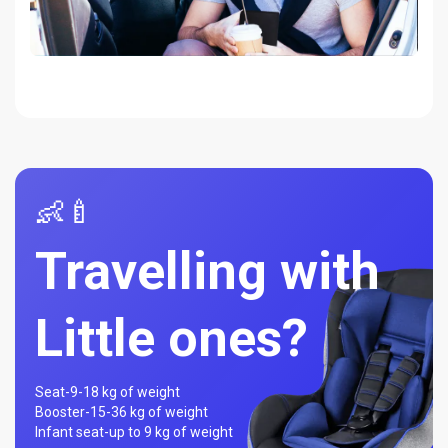
👶🍼
Travelling with
Little ones?
Seat-
9-18 kg of weight
Booster-
15-36 kg of weight
Infant seat-
up to 9 kg of weight