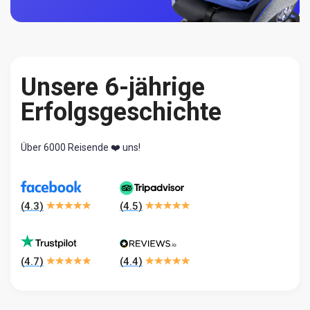
Unsere 6-jährige
Erfolgsgeschichte
Über 6000 Reisende ❤️ uns!
(
4.3
)
(
4.5
)
(
4.7
)
(
4.4
)