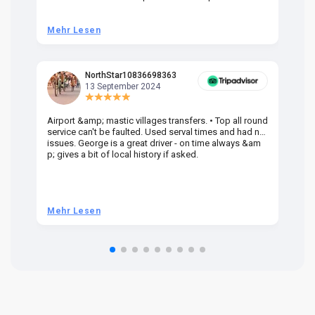
Mehr Lesen
M
NorthStar10836698363
13 September 2024
Airport &amp; mastic villages transfers. • Top all round
Pr
service can't be faulted. Used serval times and had no
UK
issues. George is a great driver - on time always &am
em
p; gives a bit of local history if asked.
be
ra
t 
we
be
he
Mehr Lesen
M
om
n 
re