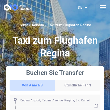
DE
Taxi zum Flughafen Regina
Home
Kanada
Taxi zum Flughafen
Regina
Buchen Sie Transfer
Von A nach B
Stündliche Fahrt