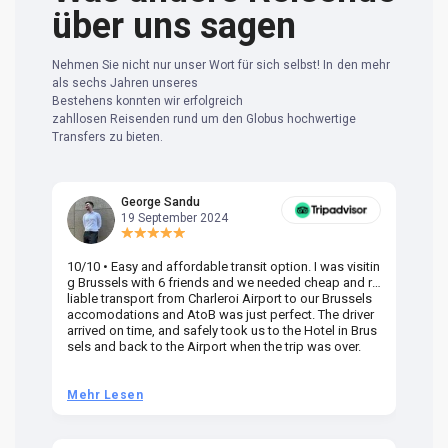
über uns sagen
Nehmen Sie nicht nur unser Wort für sich selbst! In den mehr
als sechs Jahren unseres
Bestehens konnten wir erfolgreich
zahllosen Reisenden rund um den Globus hochwertige
Transfers zu bieten.
George Sandu
19 September 2024
10/10 • Easy and affordable transit option. I was visitin
Am
g Brussels with 6 friends and we needed cheap and re
va
liable transport from Charleroi Airport to our Brussels
wa
accomodations and AtoB was just perfect. The driver
or
arrived on time, and safely took us to the Hotel in Brus
dr
sels and back to the Airport when the trip was over.
Mehr Lesen
M