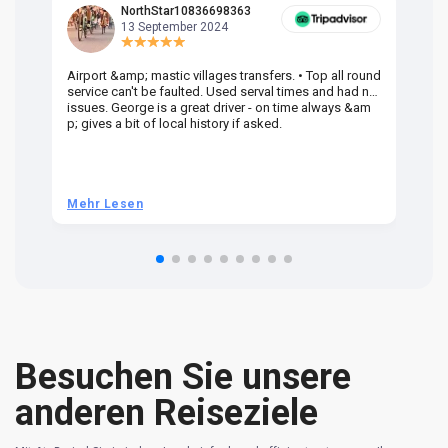
NorthStar10836698363
13 September 2024
Airport &amp; mastic villages transfers. • Top all round
Pr
service can't be faulted. Used serval times and had no
UK
issues. George is a great driver - on time always &am
em
p; gives a bit of local history if asked.
be
ra
t 
we
be
he
Mehr Lesen
M
om
n 
re
Besuchen Sie unsere
anderen Reiseziele