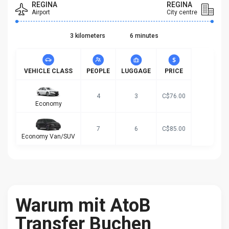
REGINA
REGINA
Airport
City centre
3 kilometers
6 minutes
VEHICLE CLASS
PEOPLE
LUGGAGE
PRICE
4
3
C$76.00
Economy
7
6
C$85.00
Economy Van/SUV
Warum mit AtoB
Transfer Buchen