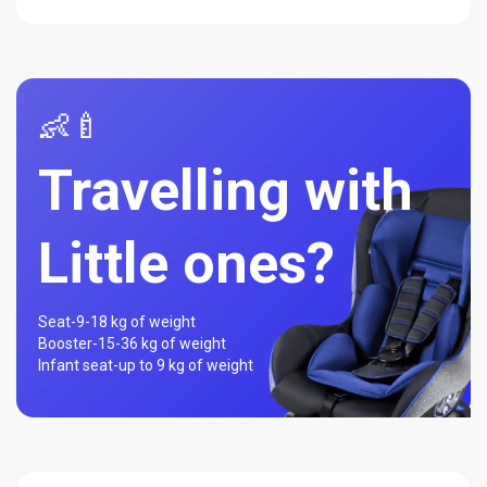
👶🍼
Travelling with
Little ones?
Seat-
9-18 kg of weight
Booster-
15-36 kg of weight
Infant seat-
up to 9 kg of weight