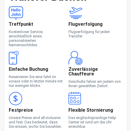
Treffpunkt
Flugverfolgung
Kostenloser Service,
Flugverfolgung für jeden
einschließlich eines
Transfer
personalisierten
Namensschildes.
Einfache Buchung
Zuverlässige
Chauffeure
Reservieren Sie eine fahrt im
voraus oder in letzter minute mit
Geschulte fahrer am jedem von
nur wenigen klicks.
ihnen gewählten Zielort.
Festpreise
Flexible Stornierung
Unsere Preise sind all-inclusive
Das englischsprachige Help
und fest. Das bedeutet, dass
Center ist rund um die Uhr
Sie wissen, wofür Sie bezahlen.
erreichbar.