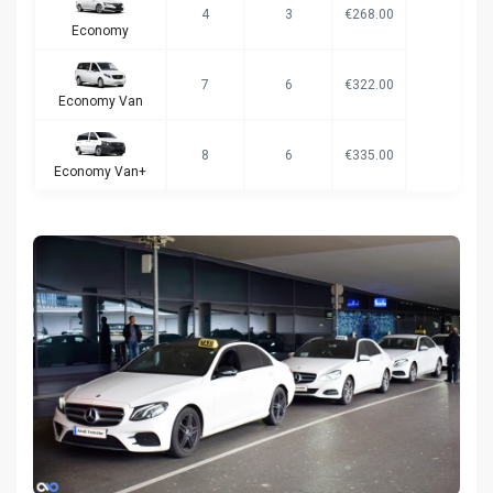
4
3
€268.00
Economy
7
6
€322.00
Economy Van
8
6
€335.00
Economy Van+