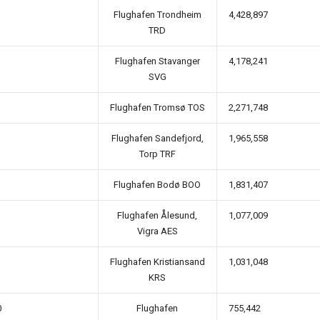
Flughafen Trondheim
4,428,897
TRD
Flughafen Stavanger
4,178,241
SVG
Flughafen Tromsø TOS
2,271,748
Flughafen Sandefjord,
1,965,558
Torp TRF
Flughafen Bodø BOO
1,831,407
Flughafen Ålesund,
1,077,009
Vigra AES
Flughafen Kristiansand
1,031,048
KRS
0
Flughafen
755,442