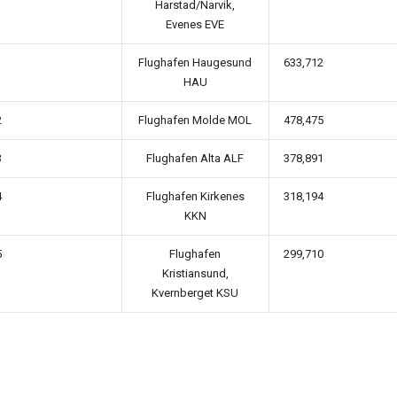
Harstad/Narvik,
Evenes EVE
1
Flughafen Haugesund
633,712
HAU
2
Flughafen Molde MOL
478,475
3
Flughafen Alta ALF
378,891
4
Flughafen Kirkenes
318,194
KKN
5
Flughafen
299,710
Kristiansund,
Kvernberget KSU