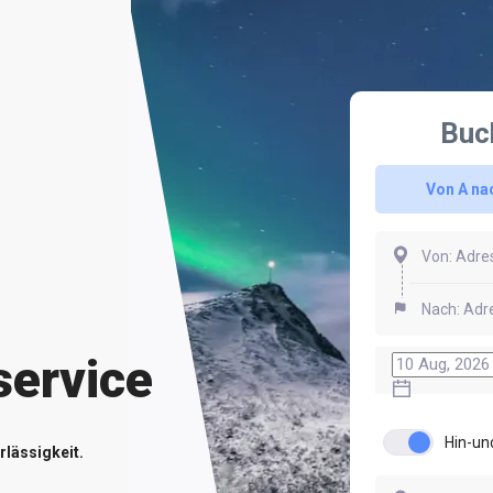
Buc
Von A na
service
Hin-un
rlässigkeit.