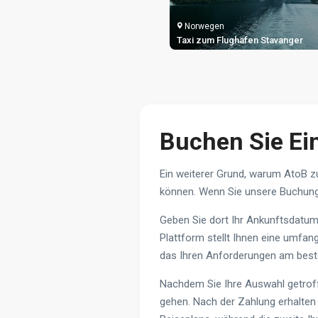
egen
Norwegen
um Flughafen Bodø
Taxi zum Flughafen Stavanger
Buchen Sie Ei
Ein weiterer Grund, warum AtoB zu
können. Wenn Sie unsere Buchungs
Geben Sie dort Ihr Ankunftsdatum 
Plattform stellt Ihnen eine umfan
das Ihren Anforderungen am beste
Nachdem Sie Ihre Auswahl getroffe
gehen. Nach der Zahlung erhalten S