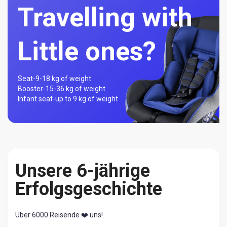
Travelling with
Little ones?
Seat-
9-18 kg of weight
Booster-
15-36 kg of weight
Infant seat-
up to 9 kg of weight
Unsere 6-jährige
Erfolgsgeschichte
Über 6000 Reisende ❤️ uns!