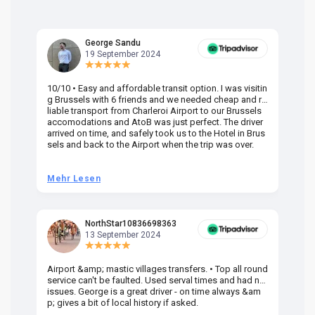
George Sandu
19 September 2024
10/10 • Easy and affordable transit option. I was visitin
Am
g Brussels with 6 friends and we needed cheap and re
va
liable transport from Charleroi Airport to our Brussels
wa
accomodations and AtoB was just perfect. The driver
or
arrived on time, and safely took us to the Hotel in Brus
dr
sels and back to the Airport when the trip was over.
Mehr Lesen
M
NorthStar10836698363
13 September 2024
Airport &amp; mastic villages transfers. • Top all round
Pr
service can't be faulted. Used serval times and had no
UK
issues. George is a great driver - on time always &am
em
p; gives a bit of local history if asked.
be
ra