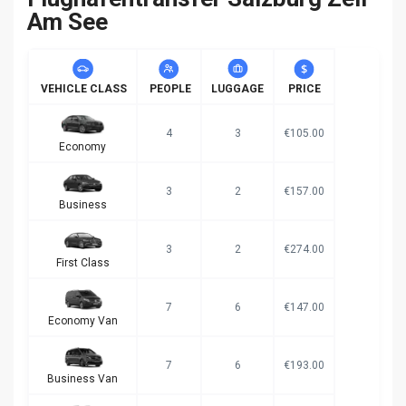
Am See
VEHICLE CLASS
PEOPLE
LUGGAGE
PRICE
4
3
€105.00
Economy
3
2
€157.00
Business
3
2
€274.00
First Class
7
6
€147.00
Economy Van
7
6
€193.00
Business Van