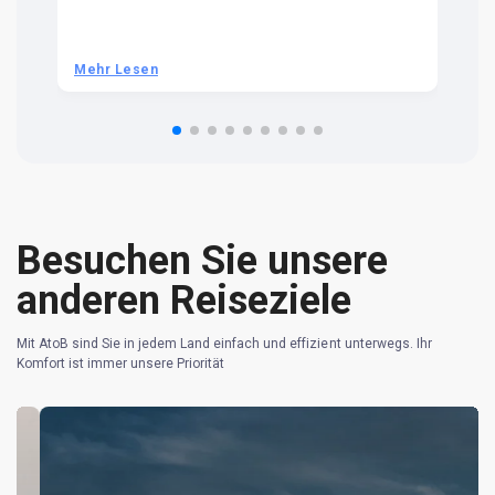
t 
we
be
he
Mehr Lesen
M
om
n 
re
Besuchen Sie unsere
anderen Reiseziele
Mit AtoB sind Sie in jedem Land einfach und effizient unterwegs. Ihr
Komfort ist immer unsere Priorität