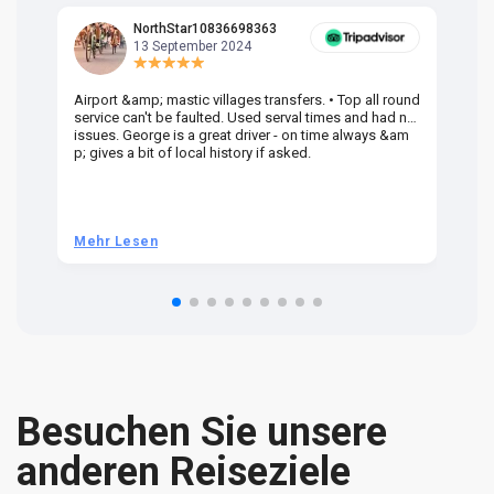
NorthStar10836698363
13 September 2024
Airport &amp; mastic villages transfers. • Top all round
Pr
service can't be faulted. Used serval times and had no
UK
issues. George is a great driver - on time always &am
em
p; gives a bit of local history if asked.
be
ra
t 
we
be
he
Mehr Lesen
M
om
n 
re
Besuchen Sie unsere
anderen Reiseziele