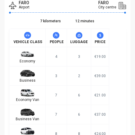
FARO
FARO
Airport
City centre
7 kilometers
12 minutes
VEHICLE CLASS
PEOPLE
LUGGAGE
PRICE
4
3
€19.00
Economy
3
2
€39.00
Business
7
6
€21.00
Economy Van
7
6
€37.00
Business Van
8
8
€24.00