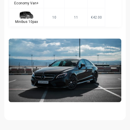
Economy Van+
10
11
€42.00
Minibus 10pax