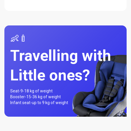
👶🍼
Travelling with
Little ones?
Seat-
9-18 kg of weight
Booster-
15-36 kg of weight
Infant seat-
up to 9 kg of weight