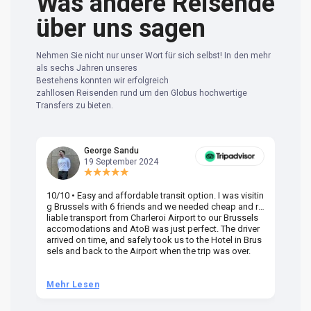
Was andere Reisende
über uns sagen
Nehmen Sie nicht nur unser Wort für sich selbst! In den mehr
als sechs Jahren unseres
Bestehens konnten wir erfolgreich
zahllosen Reisenden rund um den Globus hochwertige
Transfers zu bieten.
George Sandu
19 September 2024
10/10 • Easy and affordable transit option. I was visitin
Am
g Brussels with 6 friends and we needed cheap and re
va
liable transport from Charleroi Airport to our Brussels
wa
accomodations and AtoB was just perfect. The driver
or
arrived on time, and safely took us to the Hotel in Brus
dr
sels and back to the Airport when the trip was over.
Mehr Lesen
M