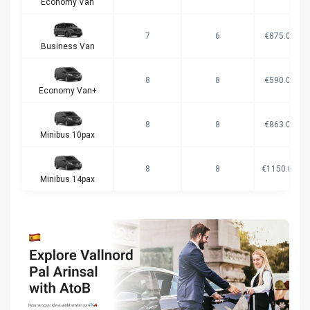
Economy Van
7
6
€875.00
Business Van
8
8
€590.00
Economy Van+
8
8
€863.00
Minibus 10pax
8
8
€1150.00
Minibus 14pax