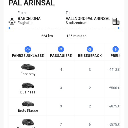
PAL ARINSAL
From:
To:
BARCELONA
VALLNORD PAL ARINSAL
Flughafen
Stadtzentrum
224 km
185 minuten
FAHRZEUGKLASSE
PASSAGIERE
REISEGEPÄCK
PREIS
4
3
€413.00
Economy
3
2
€500.00
Business
3
2
€875.00
Erste Klasse
7
6
€575.00