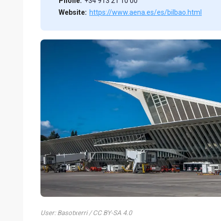
Phone:
+34 913 21 10 00
Website:
https://www.aena.es/es/bilbao.html
User: Basotxerri / CC BY-SA 4.0