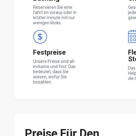
Reservieren Sie eine
Ges
fahrt im voraus oder in
jed
letzter minute mit nur
gewä
wenigen klicks.
Festpreise
Fl
St
Unsere Preise sind all-
inclusive und fest. Das
Das
bedeutet, dass Sie
Help
wissen, wofür Sie
die 
bezahlen.
Preise Für Den