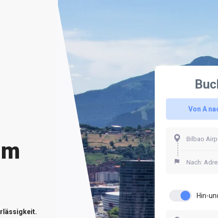
Buc
Von A na
um
Hin-un
rlässigkeit.