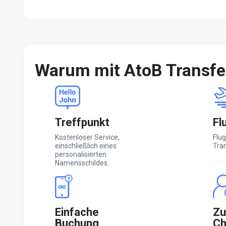
Warum mit AtoB Transf
Treffpunkt
Fl
Kostenloser Service,
Flug
einschließlich eines
Tra
personalisierten
Namensschildes.
Einfache
Zu
Buchung
Ch