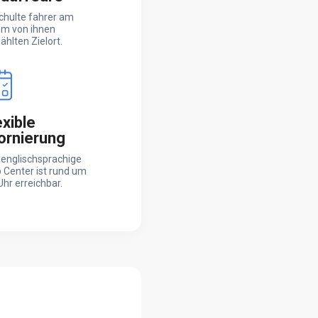
chulte fahrer am
em von ihnen
hlten Zielort.
exible
ornierung
 englischsprachige
 Center ist rund um
Uhr erreichbar.