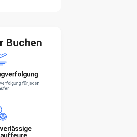
er Buchen
ugverfolgung
verfolgung für jeden
nsfer
verlässige
auffeure