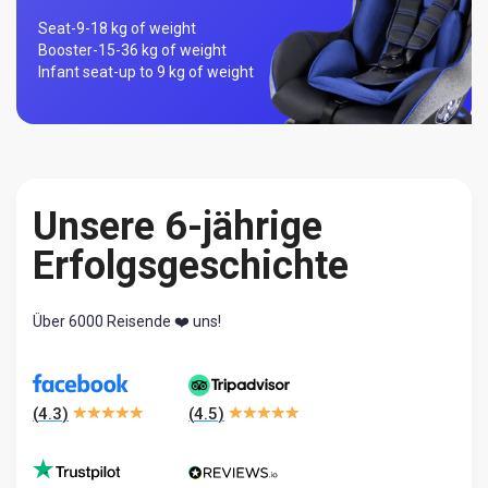
Seat-
9-18 kg of weight
Booster-
15-36 kg of weight
Infant seat-
up to 9 kg of weight
Unsere 6-jährige
Erfolgsgeschichte
Über 6000 Reisende ❤️ uns!
(
4.3
)
(
4.5
)