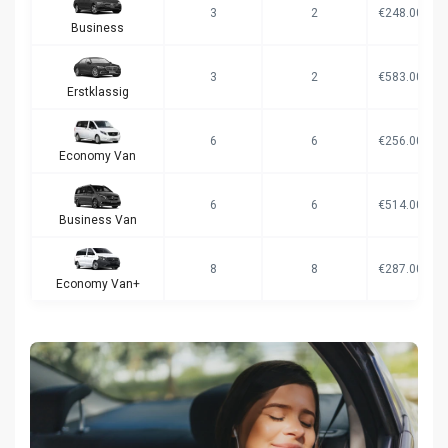
3
2
€248.00
Business
3
2
€583.00
Erstklassig
6
6
€256.00
Economy Van
6
6
€514.00
Business Van
8
8
€287.00
Economy Van+