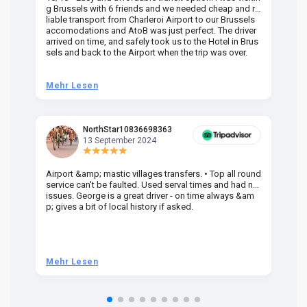
g Brussels with 6 friends and we needed cheap and re
va
liable transport from Charleroi Airport to our Brussels
wa
accomodations and AtoB was just perfect. The driver
or
arrived on time, and safely took us to the Hotel in Brus
dr
sels and back to the Airport when the trip was over.
Mehr Lesen
M
NorthStar10836698363
13 September 2024
Airport &amp; mastic villages transfers. • Top all round
Pr
service can't be faulted. Used serval times and had no
UK
issues. George is a great driver - on time always &am
em
p; gives a bit of local history if asked.
be
ra
t 
we
be
he
Mehr Lesen
M
om
n 
re