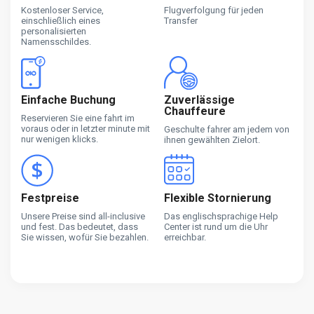
Kostenloser Service,
Flugverfolgung für jeden
einschließlich eines
Transfer
personalisierten
Namensschildes.
Einfache Buchung
Zuverlässige
Chauffeure
Reservieren Sie eine fahrt im
voraus oder in letzter minute mit
Geschulte fahrer am jedem von
nur wenigen klicks.
ihnen gewählten Zielort.
Festpreise
Flexible Stornierung
Unsere Preise sind all-inclusive
Das englischsprachige Help
und fest. Das bedeutet, dass
Center ist rund um die Uhr
Sie wissen, wofür Sie bezahlen.
erreichbar.