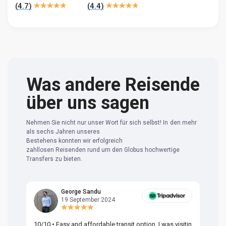
(
4.7
)
(
4.4
)
Was andere Reisende
über uns sagen
Nehmen Sie nicht nur unser Wort für sich selbst! In den mehr
als sechs Jahren unseres
Bestehens konnten wir erfolgreich
zahllosen Reisenden rund um den Globus hochwertige
Transfers zu bieten.
George Sandu
19 September 2024
10/10 • Easy and affordable transit option. I was visitin
Am