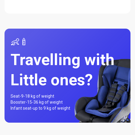
👶🍼
Travelling with
Little ones?
Seat-
9-18 kg of weight
Booster-
15-36 kg of weight
Infant seat-
up to 9 kg of weight