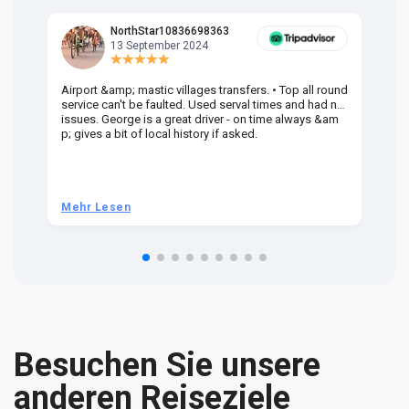
NorthStar10836698363
13 September 2024
Airport &amp; mastic villages transfers. • Top all round
Pr
service can't be faulted. Used serval times and had no
UK
issues. George is a great driver - on time always &am
em
p; gives a bit of local history if asked.
be
ra
t 
we
be
he
Mehr Lesen
M
om
n 
re
Besuchen Sie unsere
anderen Reiseziele