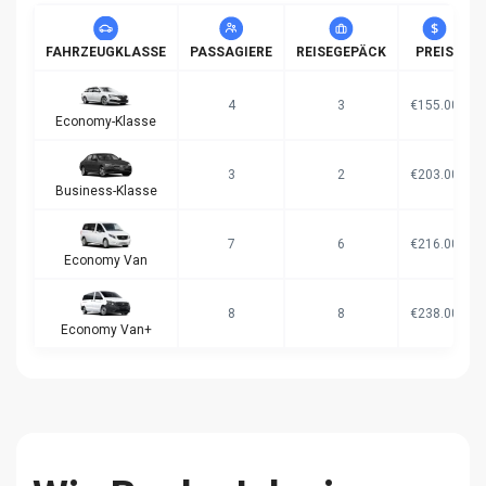
FAHRZEUGKLASSE
PASSAGIERE
REISEGEPÄCK
PREIS
4
3
€155.00
Economy-Klasse
3
2
€203.00
Business-Klasse
7
6
€216.00
Economy Van
8
8
€238.00
Economy Van+