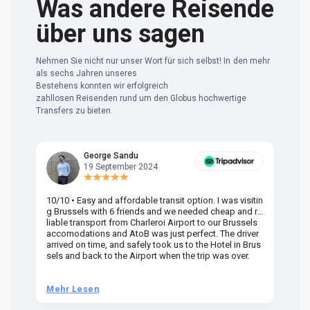
Was andere Reisende
über uns sagen
Nehmen Sie nicht nur unser Wort für sich selbst! In den mehr
als sechs Jahren unseres
Bestehens konnten wir erfolgreich
zahllosen Reisenden rund um den Globus hochwertige
Transfers zu bieten.
George Sandu
19 September 2024
10/10 • Easy and affordable transit option. I was visitin
Am
g Brussels with 6 friends and we needed cheap and re
va
liable transport from Charleroi Airport to our Brussels
wa
accomodations and AtoB was just perfect. The driver
or
arrived on time, and safely took us to the Hotel in Brus
dr
sels and back to the Airport when the trip was over.
Mehr Lesen
M