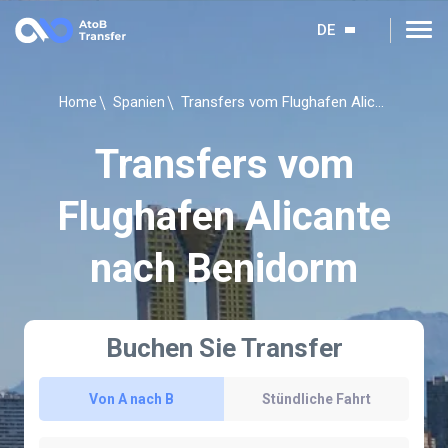
DE
Transfers vom Flughafen Alicante nach Benidorm
Home
Spanien
Transfers vom
Flughafen Alicante
nach Benidorm
Buchen Sie Transfer
Von A nach B
Stündliche Fahrt