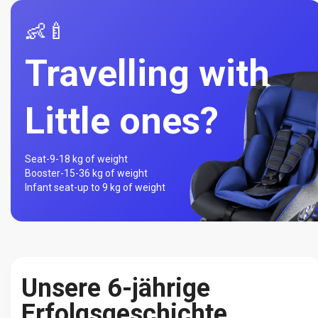
👶🍼
Travelling with
Little ones?
Seat-
9-18 kg of weight
Booster-
15-36 kg of weight
Infant seat-
up to 9 kg of weight
Unsere 6-jährige
Erfolgsgeschichte