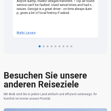
Airport &amp; mastic villages transfers. • Top all round
Pr
service can't be faulted. Used serval times and had no
UK
issues. George is a great driver - on time always &am
em
p; gives a bit of local history if asked.
be
ra
t 
we
be
he
Mehr Lesen
M
om
n 
re
Besuchen Sie unsere
anderen Reiseziele
Mit AtoB sind Sie in jedem Land einfach und effizient unterwegs. Ihr
Komfort ist immer unsere Priorität