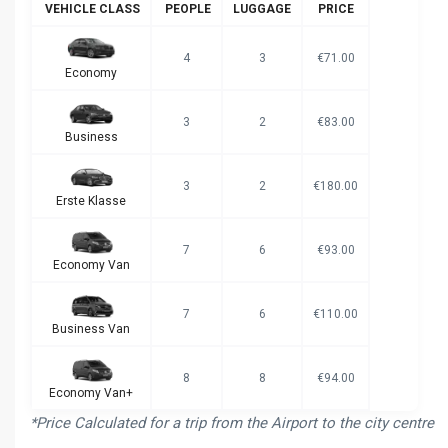
VEHICLE CLASS
PEOPLE
LUGGAGE
PRICE
4
3
€71.00
Economy
3
2
€83.00
Business
3
2
€180.00
Erste Klasse
7
6
€93.00
Economy Van
7
6
€110.00
Business Van
8
8
€94.00
Economy Van+
*Price Calculated for a trip from the Airport to the city centre