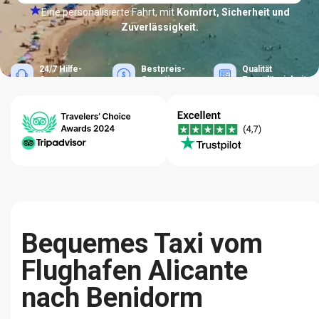
Eine personalisierte Fahrt, mit
Komfort, Sicherheit und
Zuverlässigkeit.
24/7 Hilfe-
Bestpreis-
Qualität
Center
Garantie
Zuverlässigkeit
Bequemes Taxi vom
Flughafen Alicante
nach Benidorm