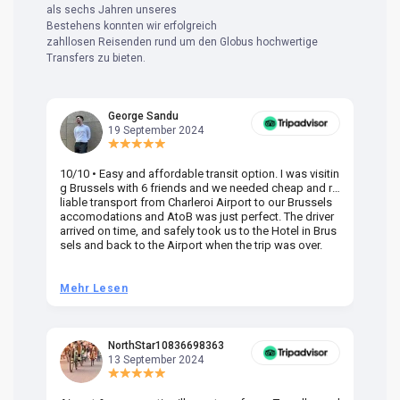
als sechs Jahren unseres
Bestehens konnten wir erfolgreich
zahllosen Reisenden rund um den Globus hochwertige
Transfers zu bieten.
George Sandu
19 September 2024
10/10 • Easy and affordable transit option. I was visitin
Am
g Brussels with 6 friends and we needed cheap and re
va
liable transport from Charleroi Airport to our Brussels
wa
accomodations and AtoB was just perfect. The driver
or
arrived on time, and safely took us to the Hotel in Brus
dr
sels and back to the Airport when the trip was over.
Mehr Lesen
M
NorthStar10836698363
13 September 2024