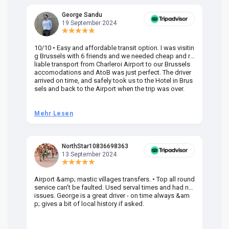
George Sandu
19 September 2024
10/10 • Easy and affordable transit option. I was visitin
Am
g Brussels with 6 friends and we needed cheap and re
va
liable transport from Charleroi Airport to our Brussels
wa
accomodations and AtoB was just perfect. The driver
or
arrived on time, and safely took us to the Hotel in Brus
dr
sels and back to the Airport when the trip was over.
Mehr Lesen
M
NorthStar10836698363
13 September 2024
Airport &amp; mastic villages transfers. • Top all round
Pr
service can't be faulted. Used serval times and had no
UK
issues. George is a great driver - on time always &am
em
p; gives a bit of local history if asked.
be
ra
t 
we