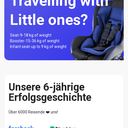
Travelling with
Little ones?
Seat-
9-18 kg of weight
Booster-
15-36 kg of weight
Infant seat-
up to 9 kg of weight
Unsere 6-jährige
Erfolgsgeschichte
Über 6000 Reisende ❤️ uns!