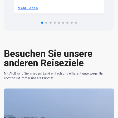
be
he
Mehr Lesen
M
om
n 
re
Besuchen Sie unsere
anderen Reiseziele
Mit AtoB sind Sie in jedem Land einfach und effizient unterwegs. Ihr
Komfort ist immer unsere Priorität