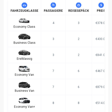
FAHRZEUGKLASSE
PASSAGIERE
REISEGEPÄCK
PREIS
4
3
€378.00
Economy Class
3
2
€430.00
Business Class
3
2
€841.00
Erstklassig
7
6
€467.00
Economy Van
7
6
€879.00
Business Van
8
8
€514.00
Economy Van+