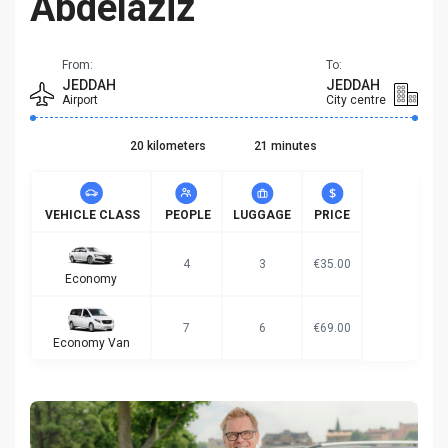
Abdelaziz
From:
To:
JEDDAH
JEDDAH
Airport
City centre
20 kilometers
21 minutes
VEHICLE CLASS
PEOPLE
LUGGAGE
PRICE
4
3
€35.00
Economy
7
6
€69.00
Economy Van