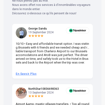
Ne nous prenez pas au mot.
Nous avons offert nos services à d'innombrables voyageurs
dans le monde entier.
Découvrez ci-dessous ce qu'ils pensent de nous!
George Sandu
19 September 2024
10/10 • Easy and affordable transit option. I was visitin
Am
g Brussels with 6 friends and we needed cheap and re
va
liable transport from Charleroi Airport to our Brussels
wa
accomodations and AtoB was just perfect. The driver
or
arrived on time, and safely took us to the Hotel in Brus
dr
sels and back to the Airport when the trip was over.
En Savoir Plus
En
NorthStar10836698363
13 September 2024
Airport &amp; mastic villages transfers. • Top all round
Pr