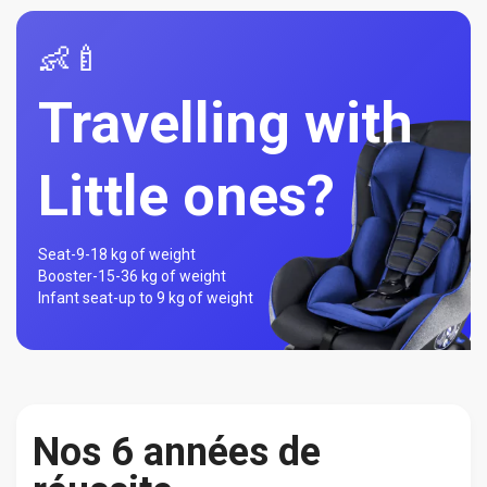
👶🍼
Travelling with
Little ones?
Seat-
9-18 kg of weight
Booster-
15-36 kg of weight
Infant seat-
up to 9 kg of weight
Nos 6 années de