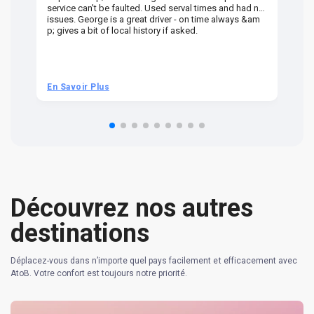
service can't be faulted. Used serval times and had no
UK
issues. George is a great driver - on time always &am
em
p; gives a bit of local history if asked.
be
ra
t 
we
be
he
En Savoir Plus
En
om
n 
re
Découvrez nos autres
destinations
Déplacez-vous dans n’importe quel pays facilement et efficacement avec
AtoB. Votre confort est toujours notre priorité.