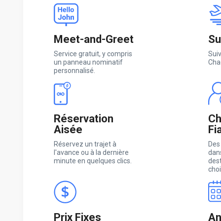
Meet-and-Greet
Su
Service gratuit, y compris
Suiv
un panneau nominatif
Cha
personnalisé.
Réservation
Ch
Aisée
Fi
Réservez un trajet à
Des
l'avance ou à la dernière
dans
minute en quelques clics.
des
choi
Prix Fixes
An