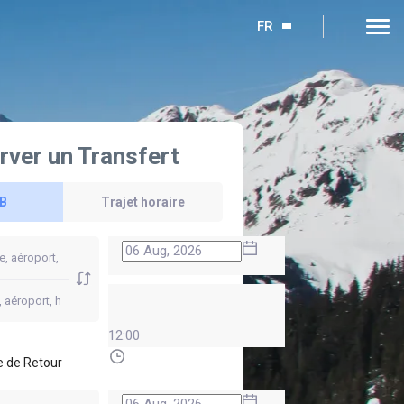
FR
rver un Transfert
 B
Trajet horaire
12:00
 de Retour