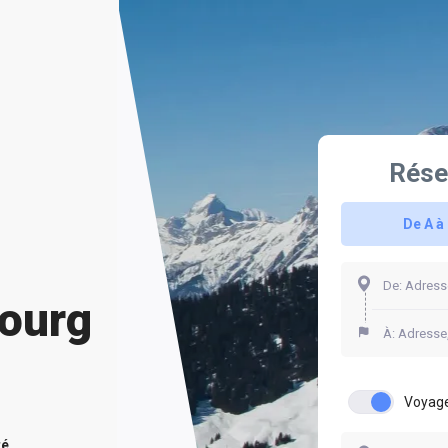
Rése
De A à
bourg
Voyage
té.