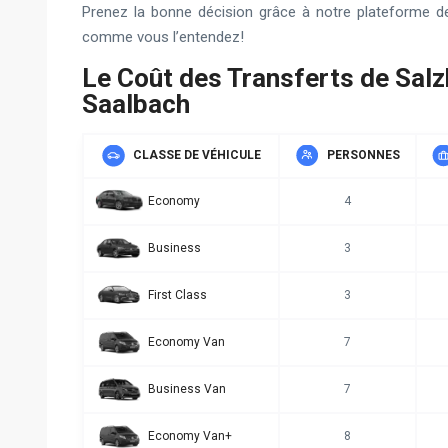
Prenez la bonne décision grâce à notre plateforme d
comme vous l’entendez!
Le Coût des Transferts de Sal
Saalbach
CLASSE DE VÉHICULE
PERSONNES
Economy
4
Business
3
First Class
3
Economy Van
7
Business Van
7
Economy Van+
8