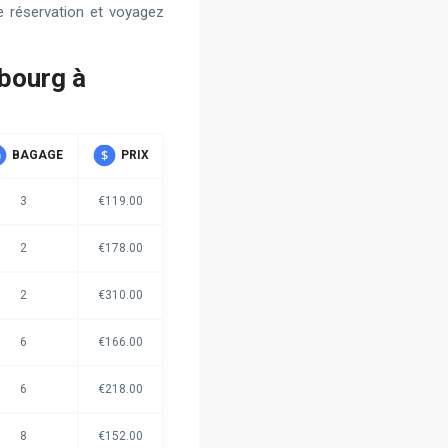
e réservation et voyagez
zbourg à
BAGAGE
PRIX
3
€119.00
2
€178.00
2
€310.00
6
€166.00
6
€218.00
8
€152.00