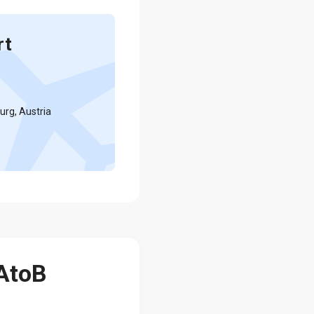
rt
urg, Austria
 AtoB