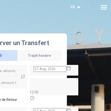
FR
rver un Transfert
 B
Trajet horaire
12:00
 de Retour