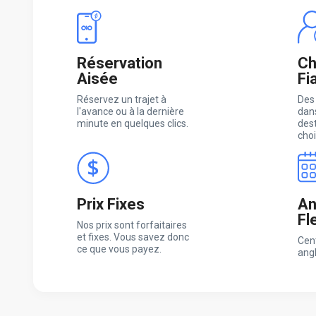
Réservation
Ch
Aisée
Fi
Réservez un trajet à
Des
l'avance ou à la dernière
dans
minute en quelques clics.
des
choi
Prix Fixes
An
Fl
Nos prix sont forfaitaires
et fixes. Vous savez donc
Cen
ce que vous payez.
ang