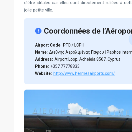
d’être idéales car elles sont directement reliées à cet
jolie petite ville.
Coordonnées de l’Aéropo
Airport Code:
PFO / LCPH
Name:
Διεθνής Αερολιμένας Πάφου | Paphos Interna
Address:
Airport Loop, Acheleia 8507, Cyprus
Phone:
+357 77778833
Website:
http://www.hermesairports.com/