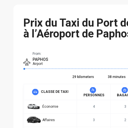
Prix du Taxi du Port 
à l’Aéroport de Papho
From:
PAPHOS
Airport
29 kilometers
38 minutes
CLASSE DE TAXI
PERSONNES
BAGA
Économie
4
3
Affaires
3
2