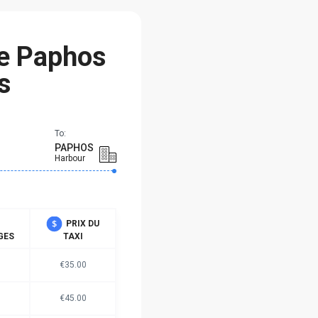
de Paphos
s
To:
PAPHOS
Harbour
PRIX DU
GES
TAXI
€35.00
€45.00