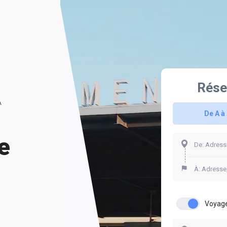
Rése
De A à
e
Voyage