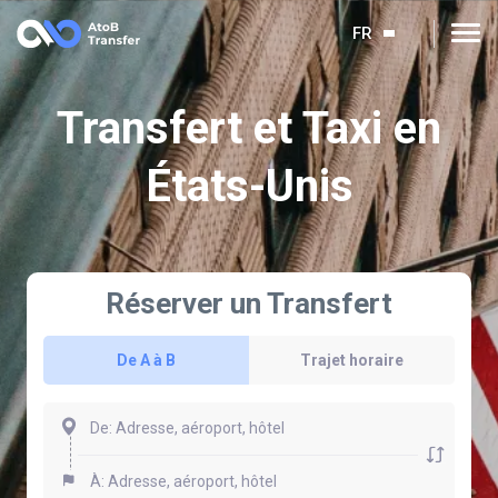
FR
Transfert et Taxi en
États-Unis
Réserver un Transfert
De A à B
Trajet horaire