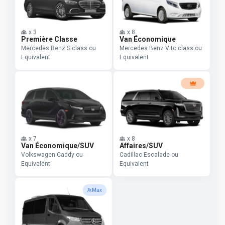
x
3
x
8
Première Classe
Van Économique
Mercedes Benz S class ou
Mercedes Benz Vito class ou
Equivalent
Equivalent
x
7
x
8
Van Économique/SUV
Affaires/SUV
Volkswagen Caddy ou
Cadillac Escalade ou
Equivalent
Equivalent
Max