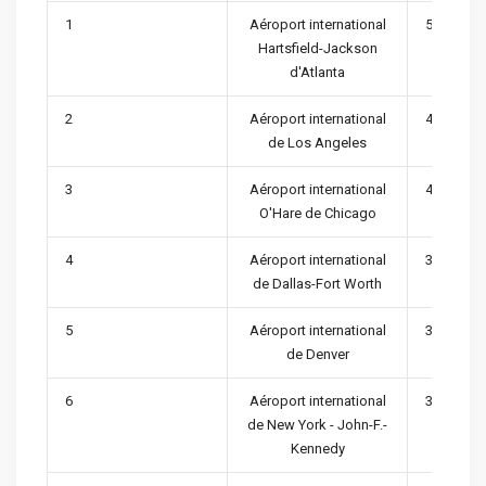
1
Aéroport international
53,485,01
Hartsfield-Jackson
d'Atlanta
2
Aéroport international
42,880,26
de Los Angeles
3
Aéroport international
40,872,52
O'Hare de Chicago
4
Aéroport international
35,764,97
de Dallas-Fort Worth
5
Aéroport international
33,575,41
de Denver
6
Aéroport international
31,036,87
de New York - John-F.-
Kennedy