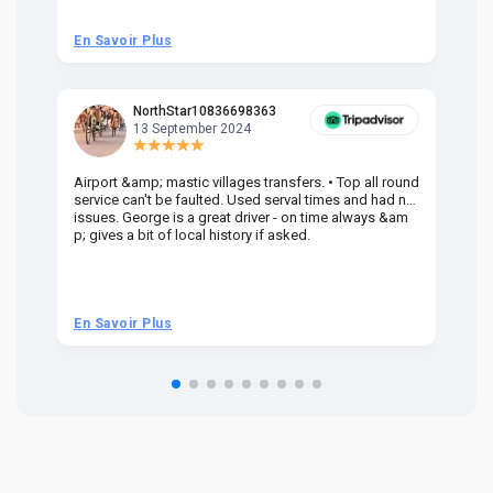
En Savoir Plus
En
NorthStar10836698363
13 September 2024
Airport &amp; mastic villages transfers. • Top all round
Pr
service can't be faulted. Used serval times and had no
UK
issues. George is a great driver - on time always &am
em
p; gives a bit of local history if asked.
be
ra
t 
we
be
he
En Savoir Plus
En
om
n 
re