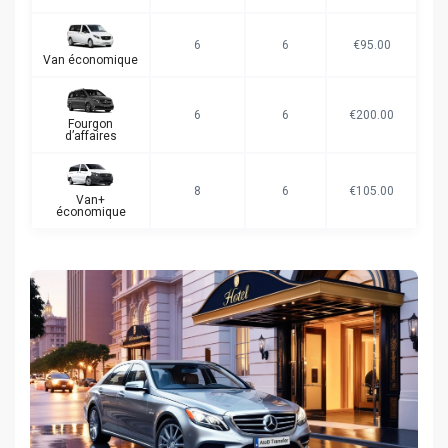
6
6
€95.00
Van économique
6
6
€200.00
Fourgon
d’affaires
8
6
€105.00
Van+
économique