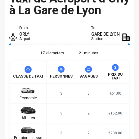
à La Gare de Lyon
From:
To:
ORLY
GARE DE LYON
Airport
Station
17 kilometers
21 minutes
PRIX DU
CLASSE DE TAXI
PERSONNES
BAGAGES
TAXI
3
3
€61.00
Économie
3
2
€162.00
Affaires
3
2
€238.00
Première classe