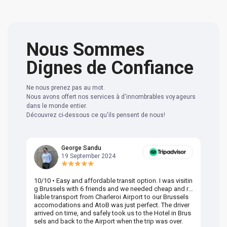
Nous Sommes
Dignes de Confiance
Ne nous prenez pas au mot.
Nous avons offert nos services à d'innombrables voyageurs
dans le monde entier.
Découvrez ci-dessous ce qu'ils pensent de nous!
George Sandu
19 September 2024
10/10 • Easy and affordable transit option. I was visitin
Am
g Brussels with 6 friends and we needed cheap and re
va
liable transport from Charleroi Airport to our Brussels
wa
accomodations and AtoB was just perfect. The driver
or
arrived on time, and safely took us to the Hotel in Brus
dr
sels and back to the Airport when the trip was over.