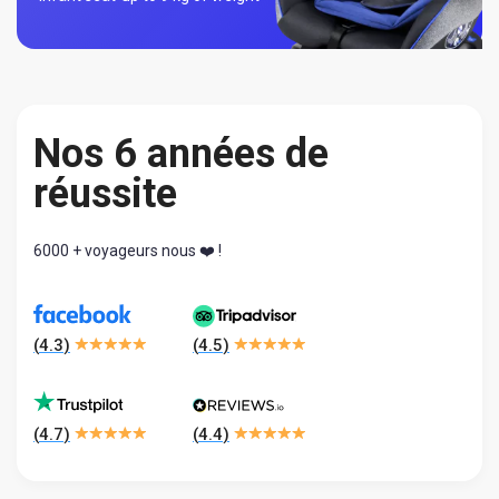
Nos 6 années de
réussite
6000 + voyageurs nous ❤️ !
(
4.3
)
(
4.5
)
(
4.7
)
(
4.4
)