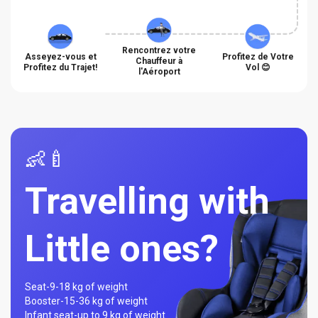
Rencontrez votre
Asseyez-vous et
Profitez de Votre
Chauffeur à
Profitez du Trajet!
Vol 😊
l'Aéroport
👶🍼
Travelling with
Little ones?
Seat-
9-18 kg of weight
Booster-
15-36 kg of weight
Infant seat-
up to 9 kg of weight