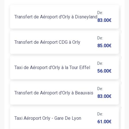
De
:
T
Transfert de Aéroport d'Orly à Disneyland
83.00
€
P
De
:
T
Transfert de Aéroport CDG à Orly
85.00
€
C
De
:
Taxi de Aéroport d'Orly à la Tour Eiffel
T
56.00
€
De
:
Transfert de Aéroport d'Orly à Beauvais
T
83.00
€
De
:
Taxi Aéroport Orly - Gare De Lyon
T
61.00
€