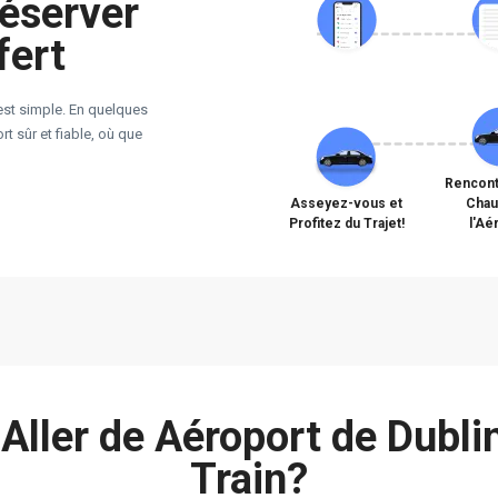
éserver
fert
est simple. En quelques
t sûr et fiable, où que
Rencont
Asseyez-vous et
Chau
Profitez du Trajet!
l'Aé
ller de Aéroport de Dublin
Train?