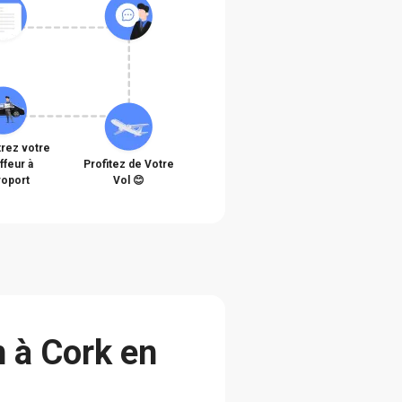
rez votre
ffeur à
Profitez de Votre
roport
Vol 😊
 à Cork en