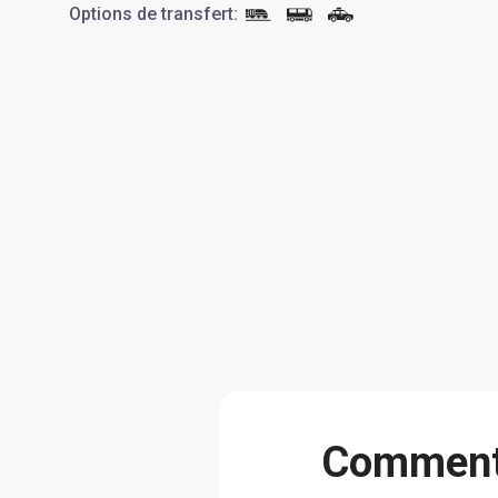
Options de transfert
:
Сomment 