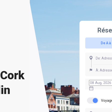
Rése
De A à
 Cork
in
Voyage