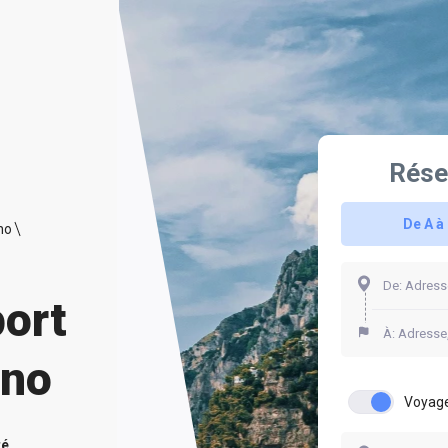
Rése
De A à
no
port
ano
Voyage
té.