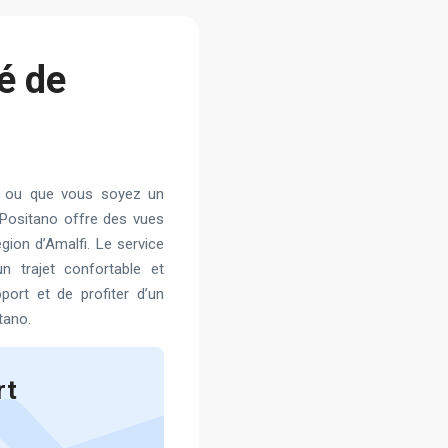
é de
is ou que vous soyez un
et Positano offre des vues
égion d’Amalfi. Le service
n trajet confortable et
oport et de profiter d’un
tano.
rt