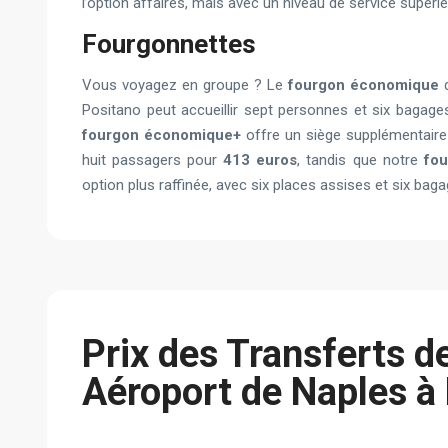
l’option affaires, mais avec un niveau de service supérie
Fourgonnettes
Vous voyagez en groupe ? Le
fourgon économique
d
Positano peut accueillir sept personnes et six bagag
fourgon économique+
offre un siège supplémentaire e
huit passagers pour
413 euros
, tandis que notre
fou
option plus raffinée, avec six places assises et six ba
Prix des Transferts d
Aéroport de Naples à