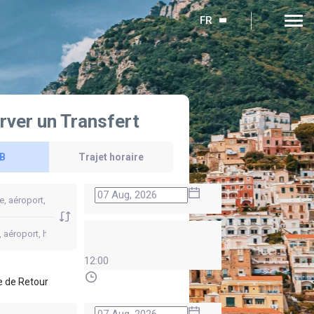
FR
rver un Transfert
 B
Trajet horaire
12:00
 de Retour