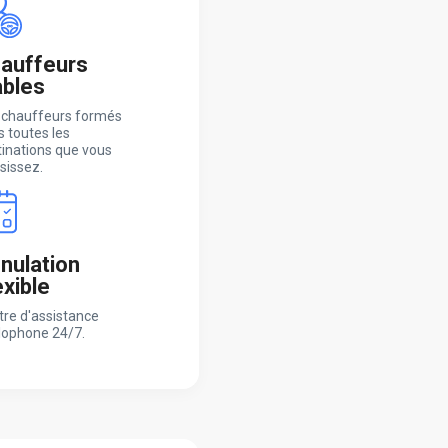
auffeurs
ables
 chauffeurs formés
 toutes les
tinations que vous
sissez.
nulation
exible
tre d'assistance
lophone 24/7.