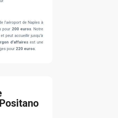
ur.
e l’aéroport de Naples à
es pour
200 euros
. Notre
t peut accueillir jusqu’à
rgon d’affaires
est une
gages pour
220 euros
.
e
 Positano