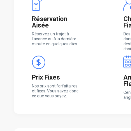
Réservation
Ch
Aisée
Fi
Réservez un trajet à
Des
l'avance ou à la dernière
dans
minute en quelques clics.
des
choi
Prix Fixes
An
Fl
Nos prix sont forfaitaires
et fixes. Vous savez donc
Cen
ce que vous payez.
ang