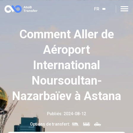
FR
Сomment Aller de
Aéroport
International
Noursoultan-
Nazarbaïev à Astana
Publiés
:
2024-08-12
Options de transfert
: