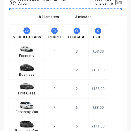
Airport
City centre
8 kilometers
13 minutes
VEHICLE CLASS
PEOPLE
LUGGAGE
PRICE
4
3
€53.00
Economy
3
2
€131.00
Business
3
2
€188.00
First Class
7
6
€88.00
Economy Van
7
6
€141.00
Business Van