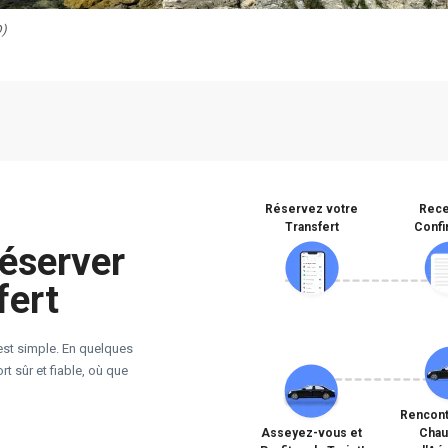
D)
Réservez votre
Rece
Transfert
Confi
éserver
fert
est simple. En quelques
t sûr et fiable, où que
Rencont
Asseyez-vous et
Chau