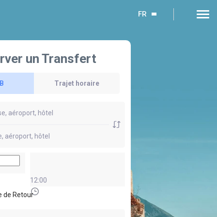
FR
rver un Transfert
 B
Trajet horaire
12:00
 de Retour