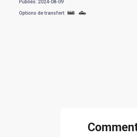
Publiés
:
2024-08-09
Options de transfert
:
Сomment A