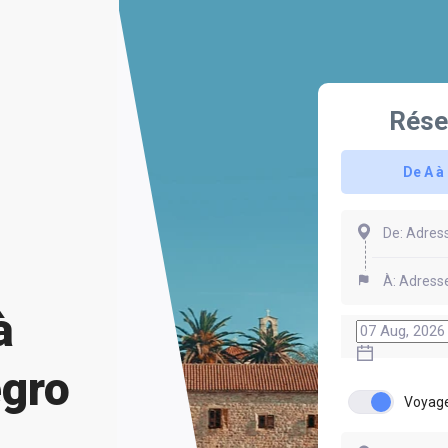
Rése
De A à
à
gro
Voyage