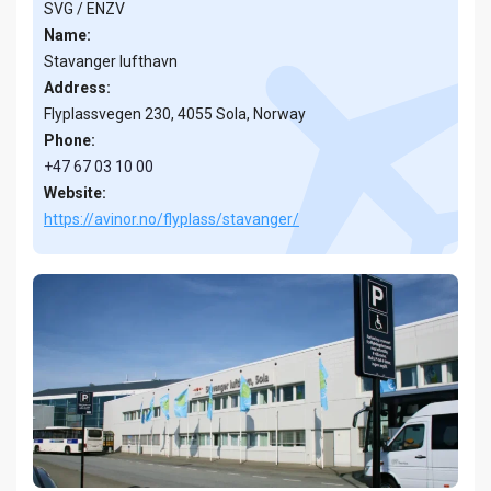
SVG / ENZV
Name:
Stavanger lufthavn
Address:
Flyplassvegen 230, 4055 Sola, Norway
Phone:
+47 67 03 10 00
Website:
https://avinor.no/flyplass/stavanger/