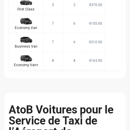
3
2
€370.00
First Class
7
6
€155.00
Economy Van
7
6
€210.00
Business Van
8
8
€163.00
Economy Van+
AtoB Voitures pour le
Service de Taxi de