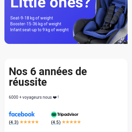
Little ones?
Seat-
9-18 kg of weight
Booster-
15-36 kg of weight
Infant seat-
up to 9 kg of weight
Nos 6 années de
réussite
6000 + voyageurs nous ❤️ !
(
4.3
)
(
4.5
)