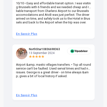
10/10 • Easy and affordable transit option. I was visitin
Am
g Brussels with 6 friends and we needed cheap and re
va
liable transport from Charleroi Airport to our Brussels
wa
accomodations and AtoB was just perfect. The driver
or
arrived on time, and safely took us to the Hotel in Brus
dr
sels and back to the Airport when the trip was over.
En Savoir Plus
En
NorthStar10836698363
13 September 2024
Airport &amp; mastic villages transfers. • Top all round
Pr
service can't be faulted. Used serval times and had no
UK
issues. George is a great driver - on time always &am
em
p; gives a bit of local history if asked.
be
ra
t 
we
be
he
En Savoir Plus
En
om
n 
re