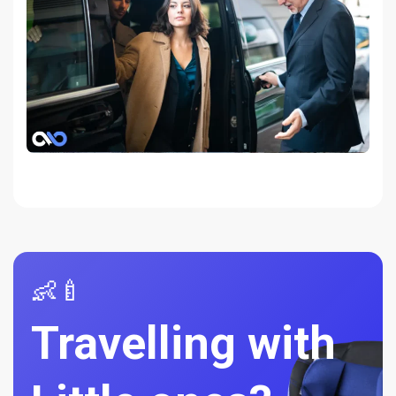
👶🍼
Travelling with