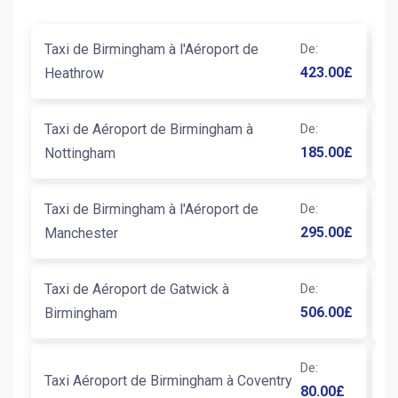
Taxi de Birmingham à l'Aéroport de
De
:
T
423.00
£
Heathrow
d
Taxi de Aéroport de Birmingham à
De
:
T
185.00
£
Nottingham
Taxi de Birmingham à l'Aéroport de
De
:
T
295.00
£
Manchester
B
Taxi de Aéroport de Gatwick à
De
:
T
506.00
£
Birmingham
M
T
De
:
Taxi Aéroport de Birmingham à Coventry
80.00
£
B