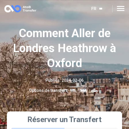
FR
Сomment Aller de
Londres Heathrow à
Oxford
Publiés
:
2024-02-06
Options de transfert
:
Réserver un Transfert