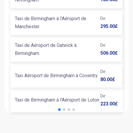
Taxi de Birmingham à l'Aéroport de
De
:
T
295.00
£
Manchester
B
Taxi de Aéroport de Gatwick à
De
:
T
506.00
£
Birmingham
M
T
De
:
Taxi Aéroport de Birmingham à Coventry
80.00
£
B
De
:
Taxi de Birmingham à l'Aéroport de Luton
223.00
£