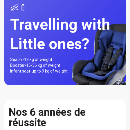
👶🍼
Travelling with
Little ones?
Seat-
9-18 kg of weight
Booster-
15-36 kg of weight
Infant seat-
up to 9 kg of weight
Nos 6 années de
réussite