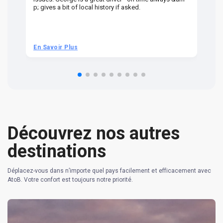
p; gives a bit of local history if asked.
be
ra
t 
we
be
he
En Savoir Plus
En
om
n 
re
Découvrez nos autres
destinations
Déplacez-vous dans n’importe quel pays facilement et efficacement avec
AtoB. Votre confort est toujours notre priorité.