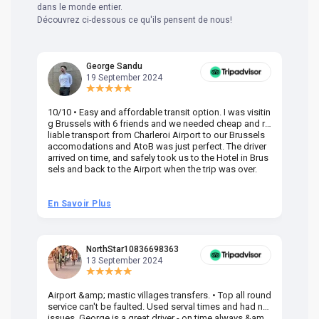
dans le monde entier.
Découvrez ci-dessous ce qu'ils pensent de nous!
George Sandu
19 September 2024
10/10 • Easy and affordable transit option. I was visitin
Am
g Brussels with 6 friends and we needed cheap and re
va
liable transport from Charleroi Airport to our Brussels
wa
accomodations and AtoB was just perfect. The driver
or
arrived on time, and safely took us to the Hotel in Brus
dr
sels and back to the Airport when the trip was over.
En Savoir Plus
En
NorthStar10836698363
13 September 2024
Airport &amp; mastic villages transfers. • Top all round
Pr
service can't be faulted. Used serval times and had no
UK
issues. George is a great driver - on time always &am
em