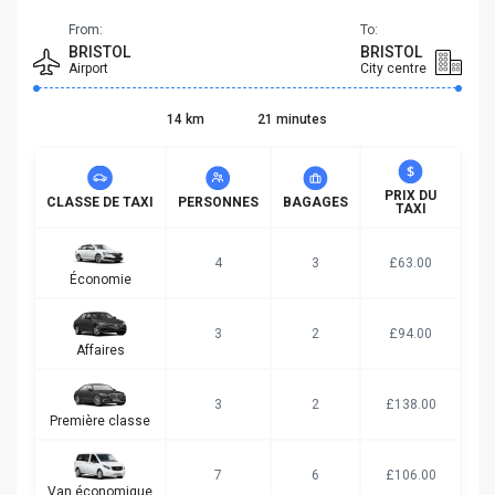
From:
To:
BRISTOL
BRISTOL
Airport
City centre
14 km
21 minutes
PRIX DU
CLASSE DE TAXI
PERSONNES
BAGAGES
TAXI
4
3
£63.00
Économie
3
2
£94.00
Affaires
3
2
£138.00
Première classe
7
6
£106.00
Van économique