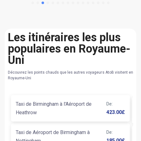
Les itinéraires les plus
populaires en Royaume-
Uni
Découvrez les points chauds que les autres voyageurs AtoB visitent en
Royaume-Uni
Taxi de Birmingham à l'Aéroport de
De
:
T
423.00
£
Heathrow
d
Taxi de Aéroport de Birmingham à
De
:
T
185.00
£
Nottingham