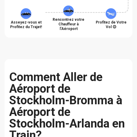
Rencontrez votre
Asseyez-vous et
Profitez de Votre
Chauffeur à
Profitez du Trajet!
Vol 😊
l'Aéroport
Сomment Aller de
Aéroport de
Stockholm-Bromma à
Aéroport de
Stockholm-Arlanda en
Train?