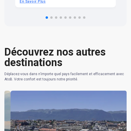
he
En Savoir Plus
En
om
n 
re
Découvrez nos autres
destinations
Déplacez-vous dans n’importe quel pays facilement et efficacement avec
AtoB. Votre confort est toujours notre priorité.