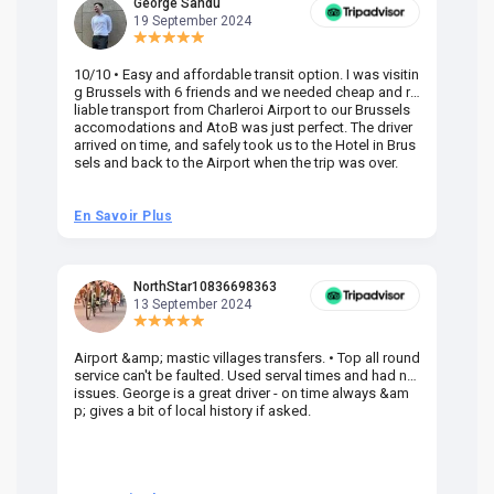
George Sandu
19 September 2024
10/10 • Easy and affordable transit option. I was visitin
Am
g Brussels with 6 friends and we needed cheap and re
va
liable transport from Charleroi Airport to our Brussels
wa
accomodations and AtoB was just perfect. The driver
or
arrived on time, and safely took us to the Hotel in Brus
dr
sels and back to the Airport when the trip was over.
En Savoir Plus
En
NorthStar10836698363
13 September 2024
Airport &amp; mastic villages transfers. • Top all round
Pr
service can't be faulted. Used serval times and had no
UK
issues. George is a great driver - on time always &am
em
p; gives a bit of local history if asked.
be
ra
t 
we
be