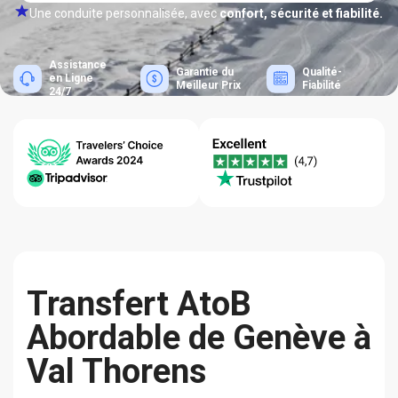
Une conduite personnalisée, avec
confort, sécurité et fiabilité.
Assistance
Garantie du
Qualité-
en Ligne
Meilleur Prix
Fiabilité
24/7
Transfert AtoB
Abordable de Genève à
Val Thorens