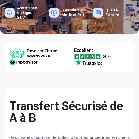
Assistance
Garantie du
Qualité-
en Ligne
Meilleur Prix
Fiabilité
24/7
Transfert Sécurisé de
A à B
Des rivages baignés de soleil, des rues anciennes en pierre