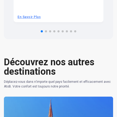
ra
t 
we
be
he
En Savoir Plus
En
om
n 
re
Découvrez nos autres
destinations
Déplacez-vous dans n’importe quel pays facilement et efficacement avec
AtoB. Votre confort est toujours notre priorité.