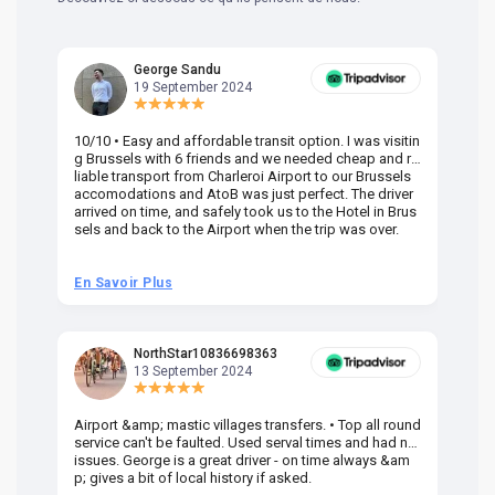
George Sandu
19 September 2024
10/10 • Easy and affordable transit option. I was visitin
Am
g Brussels with 6 friends and we needed cheap and re
va
liable transport from Charleroi Airport to our Brussels
wa
accomodations and AtoB was just perfect. The driver
or
arrived on time, and safely took us to the Hotel in Brus
dr
sels and back to the Airport when the trip was over.
En Savoir Plus
En
NorthStar10836698363
13 September 2024
Airport &amp; mastic villages transfers. • Top all round
Pr
service can't be faulted. Used serval times and had no
UK
issues. George is a great driver - on time always &am
em
p; gives a bit of local history if asked.
be