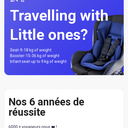
Travelling with
Little ones?
Seat-
9-18 kg of weight
Booster-
15-36 kg of weight
Infant seat-
up to 9 kg of weight
Nos 6 années de
réussite
6000 + voyageurs nous ❤️ !