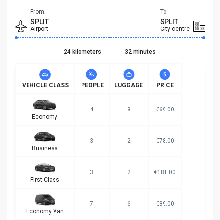
From:
To:
SPLIT
SPLIT
Airport
City centre
24 kilometers
32 minutes
VEHICLE CLASS
PEOPLE
LUGGAGE
PRICE
4
3
€69.00
Economy
3
2
€78.00
Business
3
2
€181.00
First Class
7
6
€89.00
Economy Van