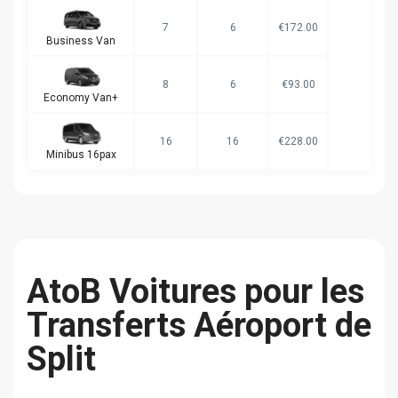
7
6
€172.00
Business Van
8
6
€93.00
Economy Van+
16
16
€228.00
Minibus 16pax
AtoB Voitures pour les
Transferts Aéroport de
Split