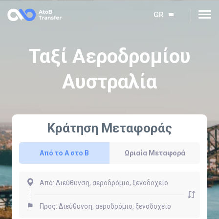
GR
Ταξί Αεροδρομίου
Αυστραλία
Κράτηση Μεταφοράς
Από το Α στο Β
Ωριαία Μεταφορά