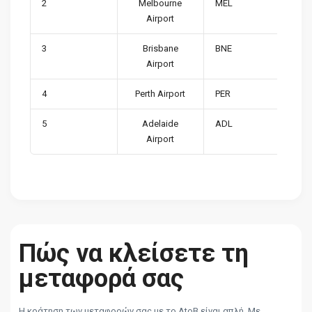
2
Melbourne
MEL
Airport
3
Brisbane
BNE
Airport
4
Perth Airport
PER
5
Adelaide
ADL
Airport
Πώς να κλείσετε τη
μεταφορά σας
Η κράτηση των μεταφορών σας με το AtoB είναι απλή. Με