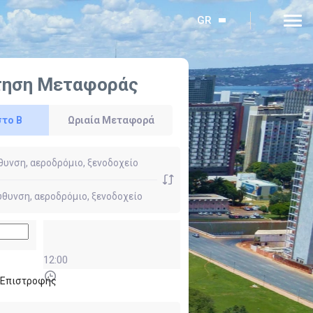
GR
τηση Μεταφοράς
στο Β
Ωριαία Μεταφορά
12:00
ι Επιστροφής