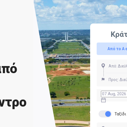
Κρά
Από το Α 
από
ντρο
Ταξίδ