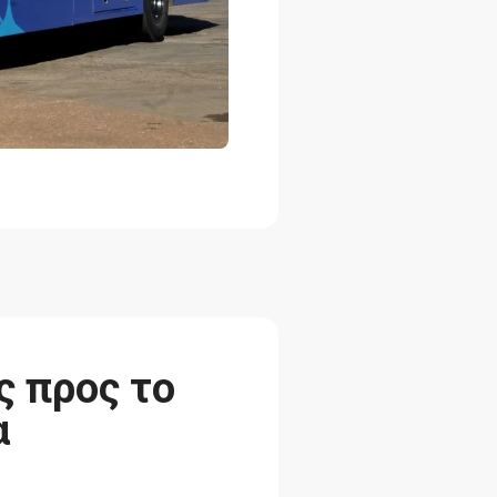
ς προς το
α