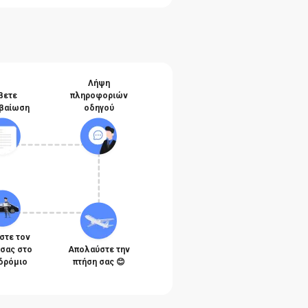
Λήψη
βετε
πληροφοριών
βαίωση
οδηγού
στε τον
 σας στο
Απολαύστε την
δρόμιο
πτήση σας 😊