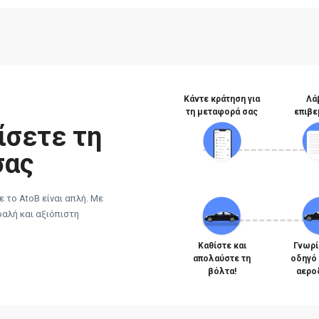
Κάντε κράτηση για
Λά
τη μεταφορά σας
επιβε
ίσετε τη
σας
 το AtoB είναι απλή. Με
φαλή και αξιόπιστη
Καθίστε και
Γνωρί
απολαύστε τη
οδηγό
βόλτα!
αερο