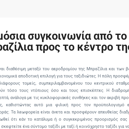
μόσια συγκοινωνία από το
αζίλια προς το κέντρο τη
ίναι διαθέσιμη μεταξύ του αεροδρομίου της Μπραζίλια και των 
ικονομικά αποδοτική επιλογή για τους ταξιδιώτες. Η πόλη προσ
ιάφορους τομείς, συμπεριλαμβανομένου του κεντρικού σταθμ
ούν τόσο τους ντόπιους όσο και τους επισκέπτες. Η διαδρο
επτά, ανάλογα με τις κυκλοφοριακές συνθήκες και τον ακριβή προ
μές, καθιστώντας αυτό μια φιλική προς τον προϋπολογισμό 
ράς. Τα λεωφορεία είναι άνετα και προσφέρουν απευθείας διαδρ
ιωθεί ότι εάν το κατάλυμα ή ο συγκεκριμένος προορισμός σας
σκεφτείτε ένα σύντομο ταξίδι με ταξί ή κοινόχρηστο ταξίδι για ν