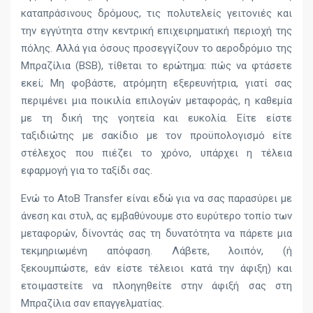
καταπράσινους δρόμους, τις πολυτελείς γειτονιές και
την εγγύτητα στην κεντρική επιχειρηματική περιοχή της
πόλης. Αλλά για όσους προσεγγίζουν το αεροδρόμιο της
Μπραζίλια (BSB), τίθεται το ερώτημα: πώς να φτάσετε
εκεί; Μη φοβάστε, ατρόμητη εξερευνήτρια, γιατί σας
περιμένει μια ποικιλία επιλογών μεταφοράς, η καθεμία
με τη δική της γοητεία και ευκολία. Είτε είστε
ταξιδιώτης με σακίδιο με τον προϋπολογισμό είτε
στέλεχος που πιέζει το χρόνο, υπάρχει η τέλεια
εφαρμογή για το ταξίδι σας.
Ενώ το AtoB Transfer είναι εδώ για να σας παρασύρει με
άνεση και στυλ, ας εμβαθύνουμε στο ευρύτερο τοπίο των
μεταφορών, δίνοντάς σας τη δυνατότητα να πάρετε μια
τεκμηριωμένη απόφαση. Λάβετε, λοιπόν, (ή
ξεκουμπώστε, εάν είστε τέλειοι κατά την άφιξη) και
ετοιμαστείτε να πλοηγηθείτε στην άφιξή σας στη
Μπραζίλια σαν επαγγελματίας.