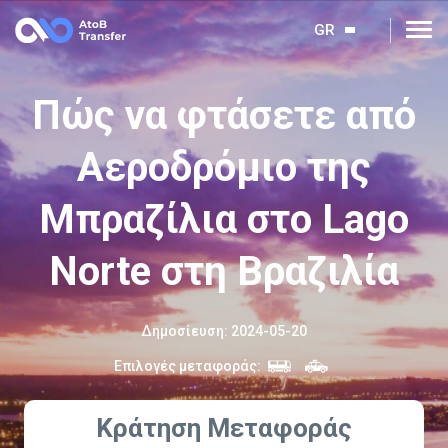
GR
Πώς να φτάσετε από
Αεροδρόμιο της
Μπραζίλια στο Lago
Norte στη Βραζιλία
Δημοσίευση
:
2024-05-20
Επιλογές μεταφοράς
:
Κράτηση Μεταφοράς