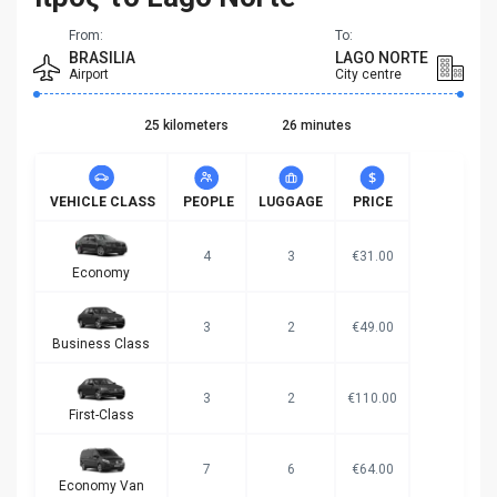
From:
To:
BRASILIA
LAGO NORTE
Airport
City centre
25 kilometers
26 minutes
VEHICLE CLASS
PEOPLE
LUGGAGE
PRICE
4
3
€31.00
Economy
3
2
€49.00
Business Class
3
2
€110.00
First-Class
7
6
€64.00
Economy Van