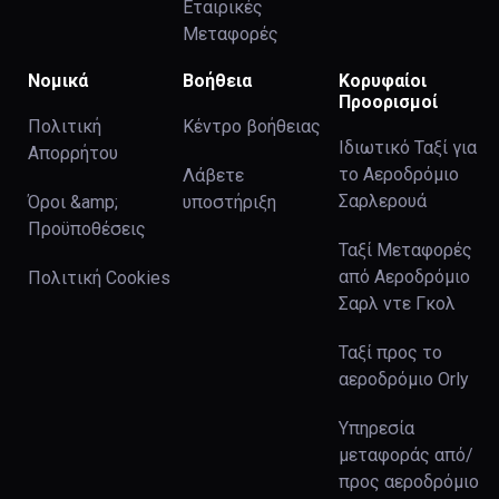
Εταιρικές
Μεταφορές
Νομικά
Βοήθεια
Κορυφαίοι
Προορισμοί
Πολιτική
Κέντρο βοήθειας
Ιδιωτικό Ταξί για
Απορρήτου
το Αεροδρόμιο
Λάβετε
Σαρλερουά
Όροι &amp;
υποστήριξη
Προϋποθέσεις
Ταξί Μεταφορές
από Αεροδρόμιο
Πολιτική Cookies
Σαρλ ντε Γκολ
Ταξί προς το
αεροδρόμιο Orly
Υπηρεσία
μεταφοράς από/
προς αεροδρόμιο