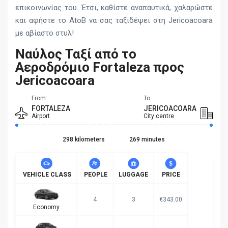
επικοινωνίας του. Έτσι, καθίστε αναπαυτικά, χαλαρώστε
και αφήστε το AtoB να σας ταξιδέψει στη Jericoacoara
με αβίαστο στυλ!
Ναύλος Ταξί από το
Αεροδρόμιο Fortaleza προς
Jericoacoara
From:
To:
FORTALEZA
JERICOACOARA
Airport
City centre
298 kilometers
269 minutes
VEHICLE CLASS
PEOPLE
LUGGAGE
PRICE
4
3
€343.00
Economy