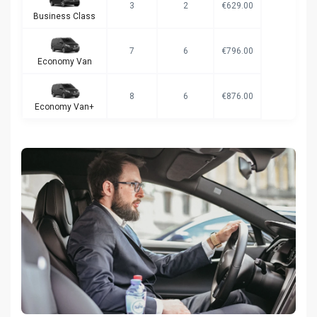
3
2
€629.00
Business Class
7
6
€796.00
Economy Van
8
6
€876.00
Economy Van+