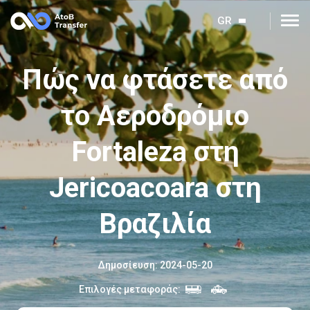
GR
Πώς να φτάσετε από
το Αεροδρόμιο
Fortaleza στη
Jericoacoara στη
Βραζιλία
Δημοσίευση
:
2024-05-20
Επιλογές μεταφοράς
: