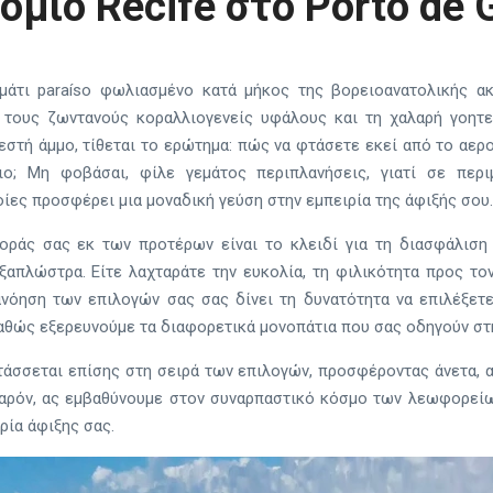
μιο Recife στο Porto de 
μμάτι paraíso φωλιασμένο κατά μήκος της βορειοανατολικής ακ
 τους ζωντανούς κοραλλιογενείς υφάλους και τη χαλαρή γοητε
στή άμμο, τίθεται το ερώτημα: πώς να φτάσετε εκεί από το αερο
ο; Μη φοβάσαι, φίλε γεμάτος περιπλανήσεις, γιατί σε περι
οίες προσφέρει μια μοναδική γεύση στην εμπειρία της άφιξής σου.
οράς σας εκ των προτέρων είναι το κλειδί για τη διασφάλιση
ξαπλώστρα. Είτε λαχταράτε την ευκολία, τη φιλικότητα προς το
ανόηση των επιλογών σας σας δίνει τη δυνατότητα να επιλέξετε
καθώς εξερευνούμε τα διαφορετικά μονοπάτια που σας οδηγούν στην
ντάσσεται επίσης στη σειρά των επιλογών, προσφέροντας άνετα, 
αρόν, ας εμβαθύνουμε στον συναρπαστικό κόσμο των λεωφορείων
ρία άφιξης σας.