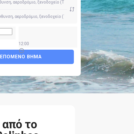
12:00
ΕΠΌΜΕΝΟ ΒΉΜΑ
 από το