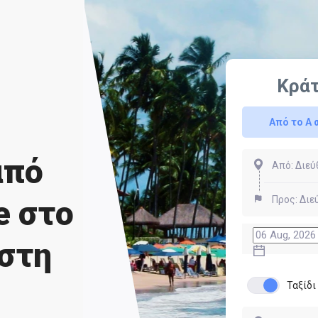
Κρά
Από το Α 
από
e στο
 στη
Ταξίδ