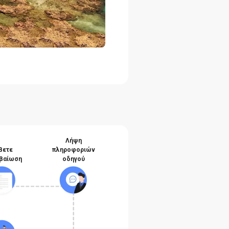
Λήψη
βετε
πληροφοριών
βαίωση
οδηγού