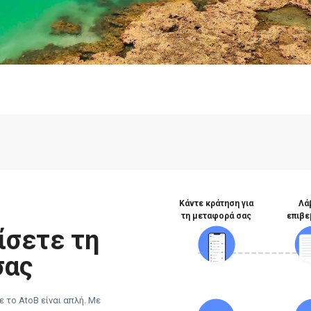
Κάντε κράτηση για
Λά
τη μεταφορά σας
επιβε
ίσετε τη
σας
 το AtoB είναι απλή. Με