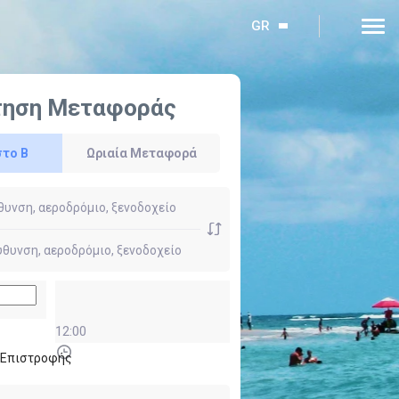
GR
τηση Μεταφοράς
στο Β
Ωριαία Μεταφορά
12:00
ι Επιστροφής