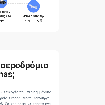
στε τον
 σας στο
Απολαύστε την
δρόμιο
πτήση σας 😊
 αεροδρόμιο
has;
υν επιλογές που περιλαμβάνουν
είο Grande Recife λειτουργεί
R$. Θα χρειαστεί να πάρετε ένα