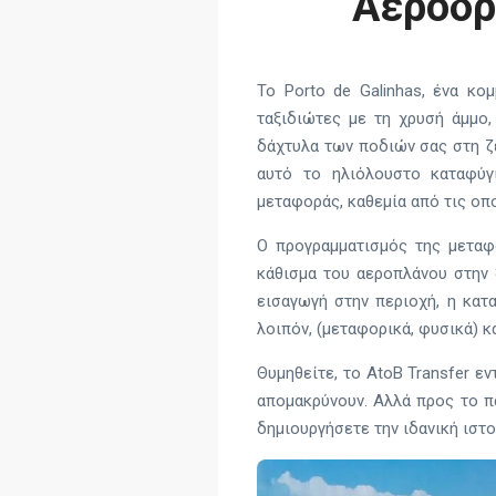
Αεροδρό
Το Porto de Galinhas, ένα κο
ταξιδιώτες με τη χρυσή άμμο,
δάχτυλα των ποδιών σας στη ζε
αυτό το ηλιόλουστο καταφύγι
μεταφοράς, καθεμία από τις οπ
Ο προγραμματισμός της μεταφ
κάθισμα του αεροπλάνου στην 
εισαγωγή στην περιοχή, η κατ
λοιπόν, (μεταφορικά, φυσικά) 
Θυμηθείτε, το AtoB Transfer ε
απομακρύνουν. Αλλά προς το π
δημιουργήσετε την ιδανική ιστο