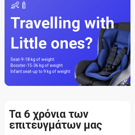
👶🍼
Travelling with
Little ones?
Seat-
9-18 kg of weight
Booster-
15-36 kg of weight
Infant seat-
up to 9 kg of weight
Τα 6 χρόνια των
επιτευγμάτων μας