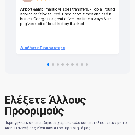
Airport &amp; mastic villages transfers. • Top all round
Pr
service can't be faulted. Used serval times and had no
UK
issues. George is a great driver - on time always &am
em
p; gives a bit of local history if asked.
be
ra
t 
we
be
he
Διαβάστε Περισσότερα
Δ
om
n 
re
Ελέξετε Άλλους
Προοριμούς
Περιηγηθείτε σε οποιαδήποτε χώρα εύκολα και αποτελεσματικά με το
AtoB. Η άνεσή σας είναι πάντα προτεραιότητά μας.