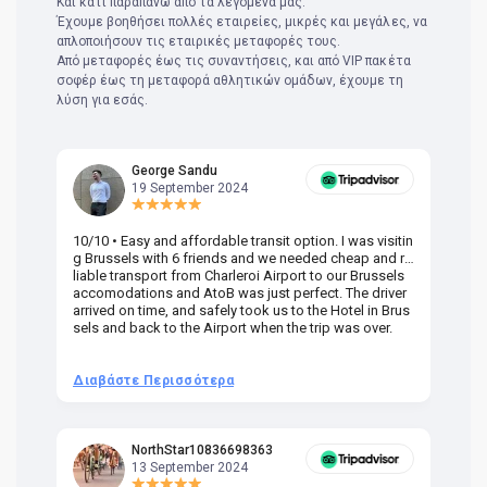
Και κάτι παραπάνω από τα λεγόμενά μας.
Έχουμε βοηθήσει πολλές εταιρείες, μικρές και μεγάλες, να
απλοποιήσουν τις εταιρικές μεταφορές τους.
Από μεταφορές έως τις συναντήσεις, και από VIP πακέτα
σοφέρ έως τη μεταφορά αθλητικών ομάδων, έχουμε τη
λύση για εσάς.
George Sandu
19 September 2024
10/10 • Easy and affordable transit option. I was visitin
Am
g Brussels with 6 friends and we needed cheap and re
va
liable transport from Charleroi Airport to our Brussels
wa
accomodations and AtoB was just perfect. The driver
or
arrived on time, and safely took us to the Hotel in Brus
dr
sels and back to the Airport when the trip was over.
Διαβάστε Περισσότερα
Δ
NorthStar10836698363
13 September 2024