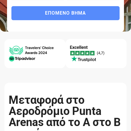
ΕΠΌΜΕΝΟ ΒΉΜΑ
Μια εξατομικευμένη κούρσα με
άνεση, ασφάλεια, και
αξιοπιστία.
Κέντρο
Εγγύηση
Ποιότητα-
βοήθειας
Χαμηλότερης
Αξιοπιστία
24/7
Τιμής
Μεταφορά στο
Αεροδρόμιο Punta
Arenas από το Α στο Β