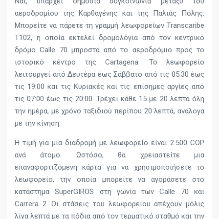
Ναι, υπάρχει δημόσια συγκοινωνία μεταξύ του
αεροδρομίου της Καρθαγένης και της Παλιάς Πόλης.
Μπορείτε να πάρετε τη γραμμή λεωφορείων Transcaribe
T102, η οποία εκτελεί δρομολόγια από τον κεντρικό
δρόμο Calle 70 μπροστά από το αεροδρόμιο προς το
ιστορικό κέντρο της Cartagena. Το λεωφορείο
λειτουργεί από Δευτέρα έως Σάββατο από τις 05:30 έως
τις 19:00 και τις Κυριακές και τις επίσημες αργίες από
τις 07:00 έως τις 20:00. Τρέχει κάθε 15 με 20 λεπτά όλη
την ημέρα, με χρόνο ταξιδιού περίπου 20 λεπτά, ανάλογα
με την κίνηση.
Η τιμή για μια διαδρομή με λεωφορείο είναι 2.500 COP
ανά άτομο. Ωστόσο, θα χρειαστείτε μια
επαναφορτιζόμενη κάρτα για να χρησιμοποιήσετε το
λεωφορείο, την οποία μπορείτε να αγοράσετε στο
κατάστημα SuperGIROS στη γωνία των Calle 70 και
Carrera 2. Οι στάσεις του λεωφορείου απέχουν μόλις
λίγα λεπτά με τα πόδια από τον τερματικό σταθμό και την