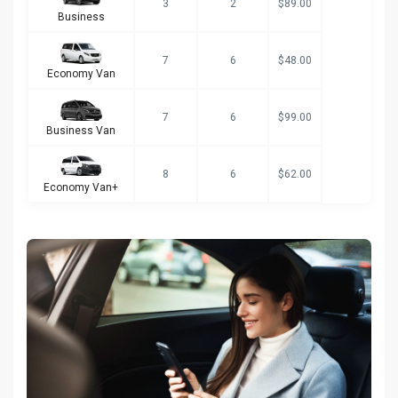
3
2
$89.00
Business
7
6
$48.00
Economy Van
7
6
$99.00
Business Van
8
6
$62.00
Economy Van+