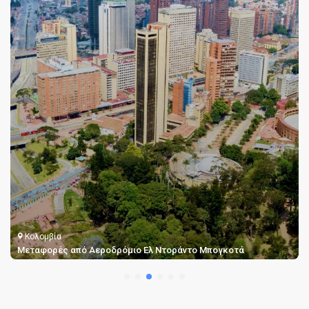
Κολομβία
Μεταφορές από Αεροδρόμιο Ελ Ντοράντο Μπογκοτά