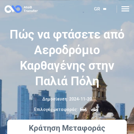
GR
Πώς να φτάσετε από
Αεροδρόμιο
Καρθαγένης στην
Παλιά Πόλη
Δημοσίευση
:
2024-11-20
Επιλογές μεταφοράς
:
Κράτηση Μεταφοράς