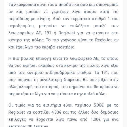
Τα λεωφορεία είναι τόσο αποδοτικά όσο και οικονομικά,
αν και μπορεί να γεμίζουν λίγο κόσμο κατά τις
περιόδους με κίνηση. Από τον τερματικό σταθμό 1 του
αεροδρομίου, μπορείτε να επιλέξετε μεταξύ των
λεωφορείων AE, 191 ή RegioJet για να φτάσετε στο
κέντρο της πόλης. Το πιο γρήγορο είναι το RegioJet, αν
και έχει λίγο πιο ακριβό εισιτήριο.
Η πιο βολική επιλογή είναι το λεωφορείο AE, το οποίο
θα σας αφήσει ακριβώς στο κέντρο της πόλης, λίγο έξω
από τον κεντρικό σιδηροδρομικό σταθμό. Το 191, που
σας παίρνει τη μεγαλύτερη διάρκεια, θα σας ρίξει στην
άλλη πλευρά του ποταμού, που σημαίνει ότι θα πρέπει να
περπατήσετε λίγο για να φτάσετε στην παλιά πόλη.
Οι τιμές για τα εισιτήρια είναι περίπου 5,00€, με το
RegioJet να κοστίζει 4,30€ και τις άλλες δύο δημόσιες
επιλογές να έρχονται λίγο πάνω από 1,00€ για ένα
εισιτήριο 30 λεπτών.