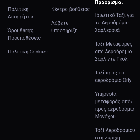
Προορισμοί
Πολιτική
Κέντρο βοήθειας
Ιδιωτικό Ταξί για
Απορρήτου
το Αεροδρόμιο
Λάβετε
Σαρλερουά
Όροι &amp;
υποστήριξη
Προϋποθέσεις
Ταξί Μεταφορές
από Αεροδρόμιο
Πολιτική Cookies
Σαρλ ντε Γκολ
Ταξί προς το
αεροδρόμιο Orly
Υπηρεσία
μεταφοράς από/
προς αεροδρόμιο
Μονάχου
Ταξί Αεροδρομίου
στη Ζυρίχη