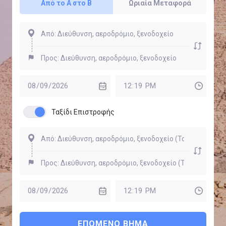
Από το Α στο Β
Ωριαία Μεταφορά
Ταξίδι Επιστροφής
ΕΠΌΜΕΝΟ ΒΉΜΑ