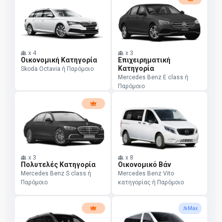
x
4
x
3
Οικονομική Κατηγορία
Επιχειρηματική
Κατηγορία
Skoda Octavia ή Παρόμοιο
Mercedes Benz E class ή
Παρόμοιο
x
3
x
8
Πολυτελές Κατηγορία
Οικονομικό Βάν
Mercedes Benz S class ή
Mercedes Benz Vito
Παρόμοιο
κατηγορίας ή Παρόμοιο
Max