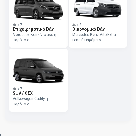
x
7
x
8
Επιχειρηματικό Βάν
Οικονομικό Βάν+
Mercedes Benz V class ή
Mercedes Benz Vito Extra
Παρόμοιο
Long ή Παρόμοιο
x
7
SUV / ΟΣΧ
Volkswagen Caddy ή
Παρόμοιο
0