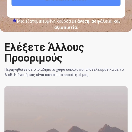
Μια εξατομικευμένη κούρσα με
άνεση, ασφάλεια, και
αξιοπιστία.
Ελέξετε Άλλους
Κέντρο
Εγγύηση
Ποιότητα-
βοήθειας
Χαμηλότερης
Αξιοπιστία
24/7
Τιμής
Προοριμούς
Περιηγηθείτε σε οποιαδήποτε χώρα εύκολα και αποτελεσματικά με το
AtoB. Η άνεσή σας είναι πάντα προτεραιότητά μας.