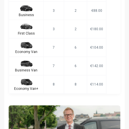
3
2
€88.00
Business
3
2
€180.00
First Class
7
6
€104.00
Economy Van
7
6
€142.00
Business Van
8
8
€114.00
Economy Van+