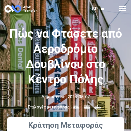
GR
Πώς να Φτάσετε από
Αεροδρόμιο
Δουβλίνου στο
Κέντρο Πόλης
Δημοσίευση
:
2024-05-07
Επιλογές μεταφοράς
:
Κράτηση Μεταφοράς