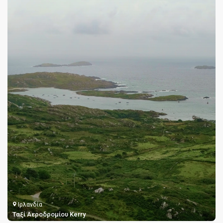
Ιρλανδία
Ταξί Αεροδρομίου Knock Ιρλανδίας