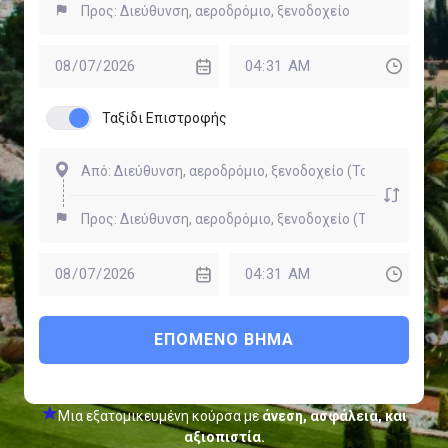
Ταξίδι Επιστροφής
ΕΠΌΜΕΝΟ ΒΉΜΑ
Μια εξατομικευμένη κούρσα με
άνεση, ασφάλεια, και
αξιοπιστία.