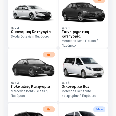
x
4
x
3
Οικονομική Κατηγορία
Επιχειρηματική
Κατηγορία
Skoda Octavia ή Παρόμοιο
Mercedes Benz E class ή
Παρόμοιο
x
3
x
8
Πολυτελές Κατηγορία
Οικονομικό Βάν
Mercedes Benz S class ή
Mercedes Benz Vito
Παρόμοιο
κατηγορίας ή Παρόμοιο
Max