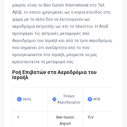
μακράν, είναι το Ben Gurion International στο Τελ
Αβίβ, το οποίο χρησιμεύει ως η κύρια είσοδος στη
χώρα, με τα άλλα δύο να λειτουργούν ως
αεροδρόμια εκτροπής ως επί το πλείστον. Η AtoB
προσφέρει τις αστρικές μεταφορές από
Αεροδρόμιο του Ισραήλ και από τα τρία αεροδρόμια,
που σημαίνει ότι ανεξάρτητα από το πού
προσγειώνεστε στο Ισραήλ, μπορείτε να μας
εμπιστευτείτε τη μεταφορά σας.
Ροή Επιβατών στα Αεροδρόμια του
Ισραήλ
Όνομα
Θέση
IATA
Αεροδρομίου
1
Ben Gurion
TLV
Airport