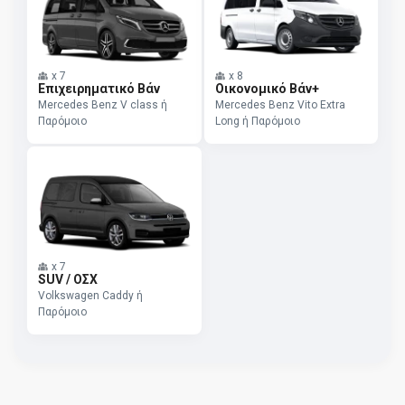
x
7
x
8
Επιχειρηματικό Βάν
Οικονομικό Βάν+
Mercedes Benz V class ή
Mercedes Benz Vito Extra
Παρόμοιο
Long ή Παρόμοιο
x
7
SUV / ΟΣΧ
Volkswagen Caddy ή
Παρόμοιο