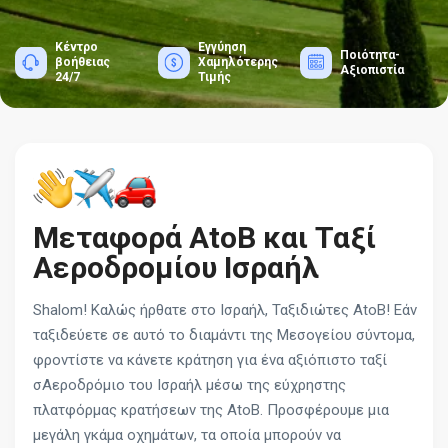
Κέντρο
Εγγύηση
Ποιότητα-
βοήθειας
Χαμηλότερης
Αξιοπιστία
24/7
Τιμής
Μεταφορά AtoB και Ταξί
Αεροδρομίου Ισραήλ
Shalom! Καλώς ήρθατε στο Ισραήλ, Ταξιδιώτες AtoB! Εάν
ταξιδεύετε σε αυτό το διαμάντι της Μεσογείου σύντομα,
φροντίστε να κάνετε κράτηση για ένα αξιόπιστο ταξί
σΑεροδρόμιο του Ισραήλ μέσω της εύχρηστης
πλατφόρμας κρατήσεων της AtoB. Προσφέρουμε μια
μεγάλη γκάμα οχημάτων, τα οποία μπορούν να