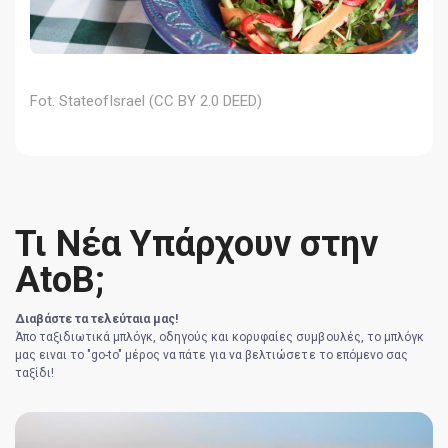
Fot. StateofIsrael (CC BY 2.0 DEED)
Τι Νέα Υπάρχουν στην
AtoB;
Διαβάστε τα τελεύταια μας!
Άπο ταξιδιωτικά μπλόγκ, οδηγούς και κορυφαίες συμβουλές, το μπλόγκ
μας ειναι το "go-to" μέρος να πάτε για να βελτιώσετε το επόμενο σας
ταξίδι!