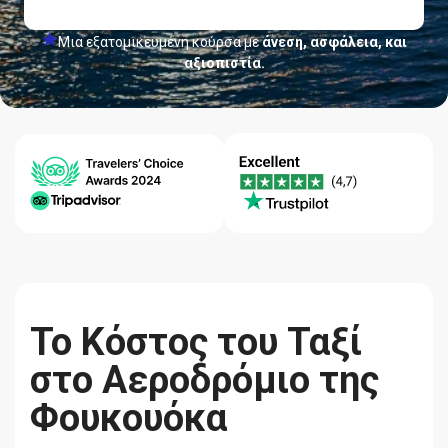
Μια εξατομικευμένη κούρσα με
άνεση, ασφάλεια, και
αξιοπιστία.
Κέντρο
Εγγύηση
Ποιότητα-
βοήθειας
Χαμηλότερης
Αξιοπιστία
24/7
Τιμής
Το Κόστος του Ταξί
στο Αεροδρόμιο της
Φουκουόκα