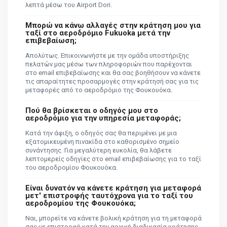
λεπτά μέσω του Airport Dori.
Μπορώ να κάνω αλλαγές στην κράτηση μου για
ταξί στο αεροδρόμιο Fukuoka μετά την
επιβεβαίωση;
Απολύτως. Επικοινωνήστε με την ομάδα υποστήριξης
πελατών μας μέσω των πληροφοριών που παρέχονται
στο email επιβεβαίωσης και θα σας βοηθήσουν να κάνετε
τις απαραίτητες προσαρμογές στην κράτησή σας για τις
μεταφορές από το αεροδρόμιο της Φουκουόκα.
Πού θα βρίσκεται ο οδηγός μου στο
αεροδρόμιο για την υπηρεσία μεταφοράς;
Κατά την άφιξη, ο οδηγός σας θα περιμένει με μια
εξατομικευμένη πινακίδα στο καθορισμένο σημείο
συνάντησης. Για μεγαλύτερη ευκολία, θα λάβετε
λεπτομερείς οδηγίες στο email επιβεβαίωσης για το ταξί
του αεροδρομίου Φουκουόκα.
Είναι δυνατόν να κάνετε κράτηση για μεταφορά
μετ' επιστροφής ταυτόχρονα για το ταξί του
αεροδρομίου της Φουκουόκα;
Ναι, μπορείτε να κάνετε βολική κράτηση για τη μεταφορά
σας με επιστροφή κατά την αρχική διαδικασία κράτησης,