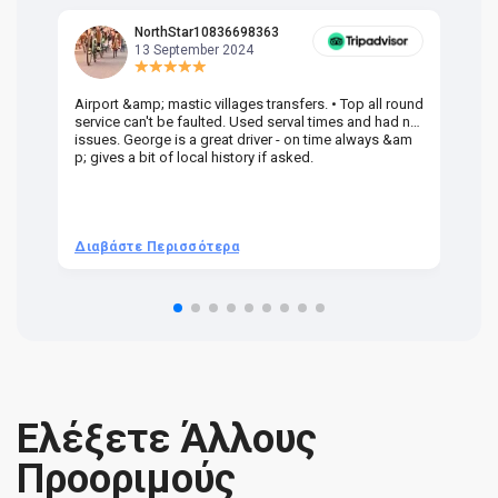
NorthStar10836698363
13 September 2024
Airport &amp; mastic villages transfers. • Top all round
Pr
service can't be faulted. Used serval times and had no
UK
issues. George is a great driver - on time always &am
em
p; gives a bit of local history if asked.
be
ra
t 
we
be
he
Διαβάστε Περισσότερα
Δ
om
n 
re
Ελέξετε Άλλους
Προοριμούς