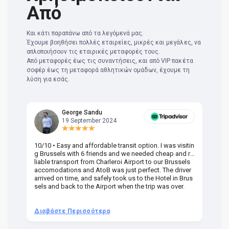
Από
Και κάτι παραπάνω από τα λεγόμενά μας.
Έχουμε βοηθήσει πολλές εταιρείες, μικρές και μεγάλες, να
απλοποιήσουν τις εταιρικές μεταφορές τους.
Από μεταφορές έως τις συναντήσεις, και από VIP πακέτα
σοφέρ έως τη μεταφορά αθλητικών ομάδων, έχουμε τη
λύση για εσάς.
George Sandu
19 September 2024
10/10 • Easy and affordable transit option. I was visitin
Am
g Brussels with 6 friends and we needed cheap and re
va
liable transport from Charleroi Airport to our Brussels
wa
accomodations and AtoB was just perfect. The driver
or
arrived on time, and safely took us to the Hotel in Brus
dr
sels and back to the Airport when the trip was over.
Διαβάστε Περισσότερα
Δ