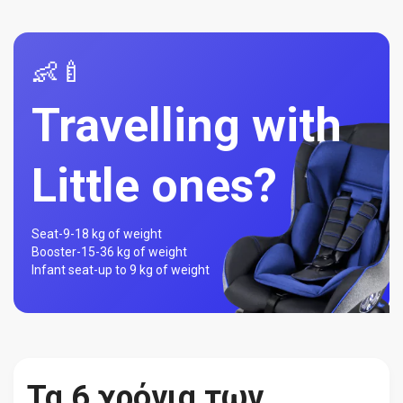
👶🍼
Travelling with
Little ones?
Seat-
9-18 kg of weight
Booster-
15-36 kg of weight
Infant seat-
up to 9 kg of weight
Τα 6 χρόνια των