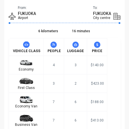
From:
To:
FUKUOKA
FUKUOKA
Airport
City centre
6 kilometers
16 minutes
VEHICLE CLASS
PEOPLE
LUGGAGE
PRICE
4
3
$140.00
Economy
3
2
$423.00
First Class
7
6
$188.00
Economy Van
7
6
$413.00
Business Van