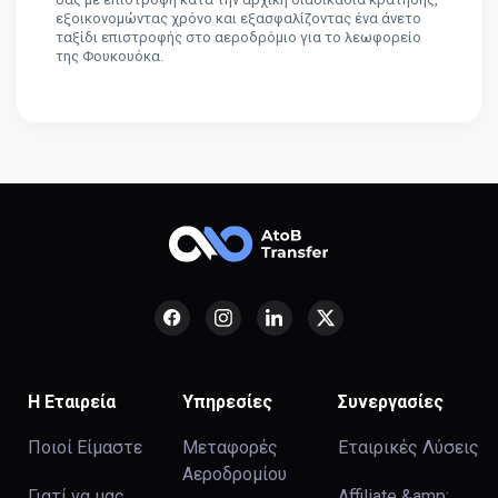
εξοικονομώντας χρόνο και εξασφαλίζοντας ένα άνετο
ταξίδι επιστροφής στο αεροδρόμιο για το λεωφορείο
της Φουκουόκα.
Η Εταιρεία
Υπηρεσίες
Συνεργασίες
Ποιοί Είμαστε
Μεταφορές
Εταιρικές Λύσεις
Αεροδρομίου
Γιατί να μας
Affiliate &amp;