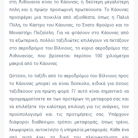
στη Λιθουανία είναι το Κάουνας, η δεύτερη μεγαλύτερη
πόλη και η πρώην προσωρινή πρωτεύουσα. Το Κάουνας
προσφέρει μια ποικιλία από αξιοθέατα, όπως η Παλιά
Πόλη, το Κάστρο του Κάουνας, το Ένατο Φρούριο και το
Μοναστήρι Παζαΐσλη. Για να φτάσουν στο Κάουνας από
το εξωτερικό, πολλοί ταξιδιώτες επιλέγουν να πετάξουν
στο αεροδρόμιο του Βίλνιους, το κύριο αεροδρόμιο της
Λιθουανίας, που βρίσκεται περίπου 100 χιλιόμετρα
μακριά από το Κάουνας.
Ωστόσο, το ταξίδι από το αεροδρόμιο του Βίλνιους προς
το Κάουνας μπορεί να είναι δύσκολο, ειδικά για όσους
ταξιδεύουν για πρώτη φορά. Γι’ αυτό είναι σημαντικό να
προγραμματίσετε εκ των προτέρων τη μεταφορά σας και
να επιλέξετε την καλύτερη επιλογή για τις ανάγκες, τον
προϋπολογισμό και τις προτιμήσεις σας. Υπάρχουν
διάφοροι διαθέσιμοι τρόποι μεταφοράς, όπως τρένο,
λεωφορείο, αυτοκίνητο ή υπηρεσία μεταφοράς. Κάθε ένα
από αυτά έχει τα δικά του πλεονεκτήματα και