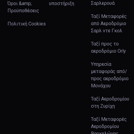
Σαρλερουά
Όροι &amp;
υποστήριξη
Προϋποθέσεις
Ταξί Μεταφορές
από Αεροδρόμιο
Πολιτική Cookies
Σαρλ ντε Γκολ
Ταξί προς το
αεροδρόμιο Orly
Υπηρεσία
μεταφοράς από/
προς αεροδρόμιο
Μονάχου
Ταξί Αεροδρομίου
στη Ζυρίχη
Ταξί Μεταφορές
Αεροδρομίου
Βαρκελώνης