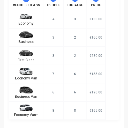
VEHICLE CLASS
PEOPLE
LUGGAGE
PRICE
4
3
€130.00
Economy
3
2
€160.00
Business
3
2
€230.00
First Class
7
6
€155.00
Economy Van
6
6
€190.00
Business Van
8
8
€165.00
Economy Van+