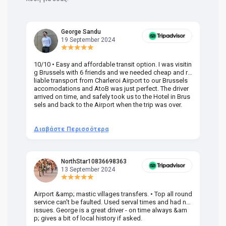
George Sandu
19 September 2024
10/10 • Easy and affordable transit option. I was visitin
Am
g Brussels with 6 friends and we needed cheap and re
va
liable transport from Charleroi Airport to our Brussels
wa
accomodations and AtoB was just perfect. The driver
or
arrived on time, and safely took us to the Hotel in Brus
dr
sels and back to the Airport when the trip was over.
Διαβάστε Περισσότερα
Δ
NorthStar10836698363
13 September 2024
Airport &amp; mastic villages transfers. • Top all round
Pr
service can't be faulted. Used serval times and had no
UK
issues. George is a great driver - on time always &am
em
p; gives a bit of local history if asked.
be