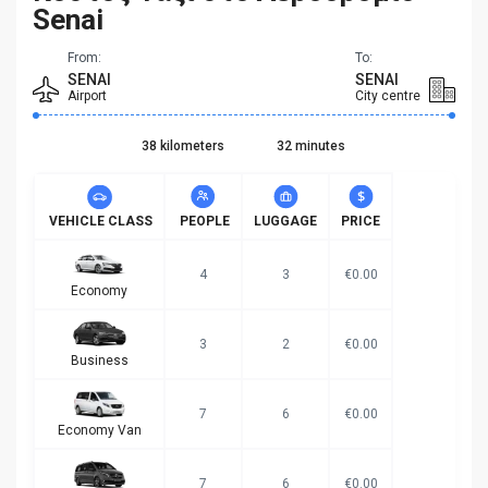
Senai
From:
To:
SENAI
SENAI
Airport
City centre
38 kilometers
32 minutes
VEHICLE CLASS
PEOPLE
LUGGAGE
PRICE
4
3
€0.00
Economy
3
2
€0.00
Business
7
6
€0.00
Economy Van
7
6
€0.00