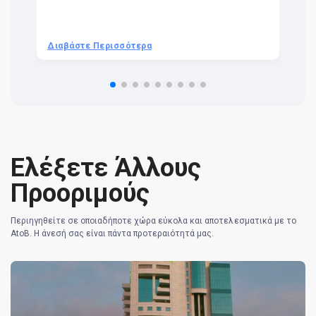
ra
t 
we
be
he
Διαβάστε Περισσότερα
Δ
om
n 
re
Ελέξετε Άλλους
Προοριμούς
Περιηγηθείτε σε οποιαδήποτε χώρα εύκολα και αποτελεσματικά με το
AtoB. Η άνεσή σας είναι πάντα προτεραιότητά μας.