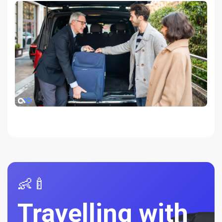
👶🍼
Travelling with