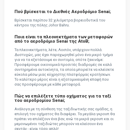
Πού βρίσκεται το Διεθνές Αεροδρόμιο Senai;
Βρίσκεται περίπου 32 χιλιόμετρα βορειοδυτικά του
κέντρου της πόλης Johor Bahru.
Ποια είναι τα πλεονεκτήματα των μεταφορών
από το αεροδρόμιο Senai της AtoB;
Τα πλεονεκτήματα, λέτε; Λοιπόν, υπάρχουν πολλά.
Δυστυχώς, μας έχει παραχωρηθεί μόνο ένα μικρό τμήμα
για να τα εξετάσουμε εν συντομία, οπότε ξεκινάμε:
Προσφέρουμε οικονομικά προσιτές διαδρομές σε καλά
συντηρημένα αυτοκίνητα, τα οποία μπορείτε να κλείσετε
εύκολα μέσω μιας εύχρηστης πλατφόρμας κρατήσεων.
Το καλύτερο μέρος είναι η εξατομικευμένη επαφή που
σας προσφέρουμε με κάθε μεταφορά.
Πώς να επιλέξετε τύπο οχήματος για τα ταξί
του αεροδρομίου Senai;
Ανάλογα με τη σύνθεση της ταξιδιωτικής σας ομάδας, η
επιλογή του οχήματος θα διαφέρει. Τα μεγάλα γκρουπ θα
πρέπει να επιλέξουν ένα βαν, ενώ τα μικρά γκρουπ και οι
μεμονωμένοι ταξιδιώτες μπορούν να κλείσουν ένα
σεντάν - είναι τόσο απλό!