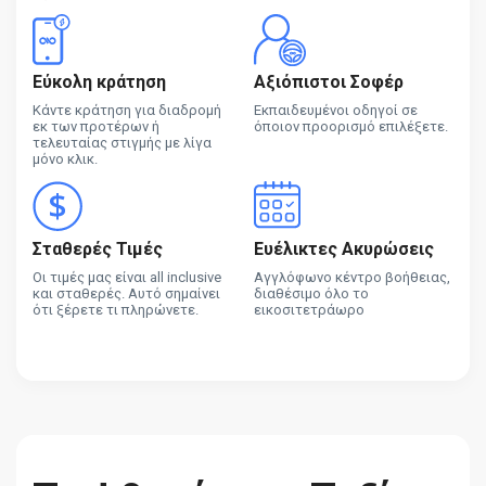
Εύκολη κράτηση
Αξιόπιστοι Σοφέρ
Κάντε κράτηση για διαδρομή
Εκπαιδευμένοι οδηγοί σε
εκ των προτέρων ή
όποιον προορισμό επιλέξετε.
τελευταίας στιγμής με λίγα
μόνο κλικ.
Σταθερές Τιμές
Ευέλικτες Ακυρώσεις
Οι τιμές μας είναι all inclusive
Αγγλόφωνο κέντρο βοήθειας,
και σταθερές. Αυτό σημαίνει
διαθέσιμο όλο το
ότι ξέρετε τι πληρώνετε.
εικοσιτετράωρο