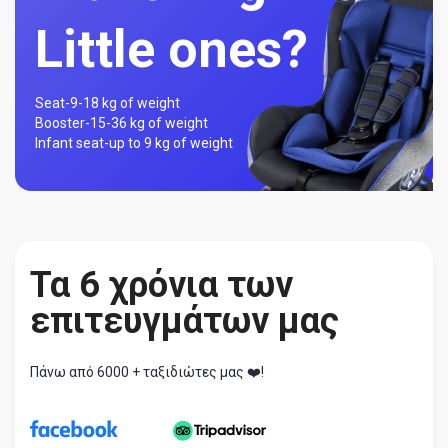
Little ones?
Seat-
9-18 kg of weight
Booster-
15-36 kg of weight
Infant seat-
up to 9 kg of weight
Τα 6 χρόνια των
επιτευγμάτων μας
Πάνω από 6000 + ταξιδιώτες μας ❤️!