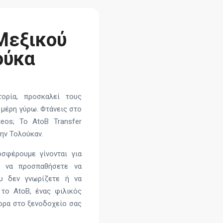
Μεξικού
ούκα
ορία, προσκαλεί τους
 μέρη γύρω. Φτάνεις στο
eos; Το AtoB Transfer
ην Τολούκαν.
σφέρουμε γίνονται για
ι να προσπαθήσετε να
υ δεν γνωρίζετε ή να
 το AtoB, ένας φιλικός
ορα στο ξενοδοχείο σας