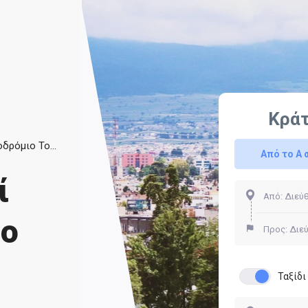
Κρά
Μεταφορά με Ταξί από το Αεροδρόμιο Τολούκα
Από το Α 
ί
ιο
Ταξίδ