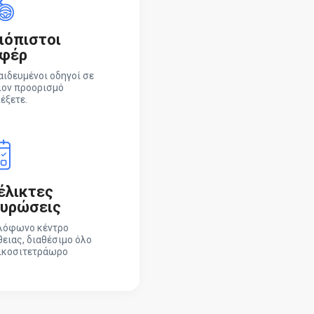
ιόπιστοι
φέρ
αιδευμένοι οδηγοί σε
ιον προορισμό
έξετε.
έλικτες
υρώσεις
λόφωνο κέντρο
ειας, διαθέσιμο όλο
εικοσιτετράωρο