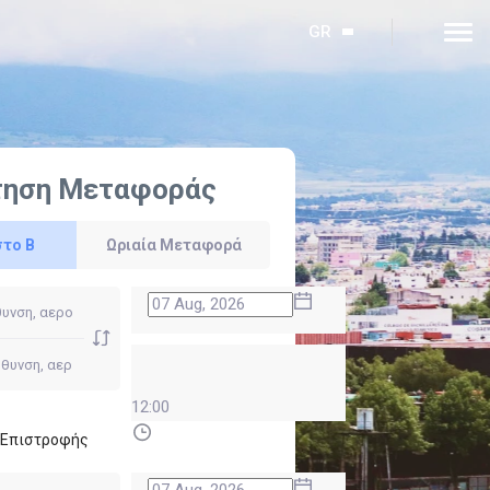
GR
τηση Μεταφοράς
στο Β
Ωριαία Μεταφορά
12:00
ι Επιστροφής