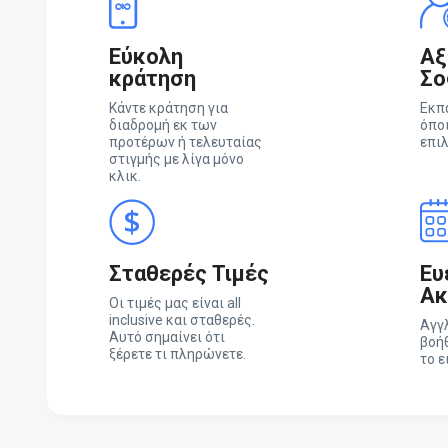
Εύκολη
Αξ
κράτηση
Σο
Κάντε κράτηση για
Εκπ
διαδρομή εκ των
όπο
προτέρων ή τελευταίας
επιλ
στιγμής με λίγα μόνο
κλικ.
Σταθερές Τιμές
Ευ
Ακ
Οι τιμές μας είναι all
inclusive και σταθερές.
Αγγ
Αυτό σημαίνει ότι
βοήθ
ξέρετε τι πληρώνετε.
το 