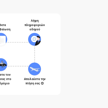
Λήψη
βετε
πληροφοριών
βαίωση
οδηγού
στε τον
 σας στο
Απολαύστε την
δρόμιο
πτήση σας 😊