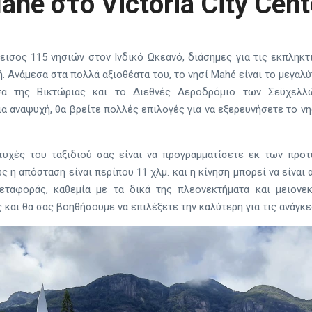
ahé στο Victoria City Cent
εισος 115 νησιών στον Ινδικό Ωκεανό, διάσημες για τις εκπληκτ
. Ανάμεσα στα πολλά αξιοθέατα του, το νησί Mahé είναι το μεγαλ
α της Βικτώριας και το Διεθνές Αεροδρόμιο των Σεϋχελλώ
ια αναψυχή, θα βρείτε πολλές επιλογές για να εξερευνήσετε το νη
πτυχές του ταξιδιού σας είναι να προγραμματίσετε εκ των προ
ς η απόσταση είναι περίπου 11 χλμ. και η κίνηση μπορεί να είναι
εταφοράς, καθεμία με τα δικά της πλεονεκτήματα και μειονεκ
 και θα σας βοηθήσουμε να επιλέξετε την καλύτερη για τις ανάγκε