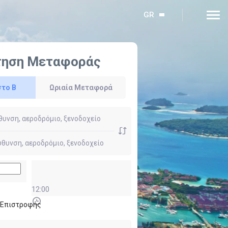
GR
τηση Μεταφοράς
στο Β
Ωριαία Μεταφορά
12:00
ι Επιστροφής