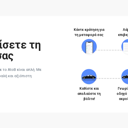
Κάντε κράτηση για
Λά
τη μεταφορά σας
επιβε
ίσετε τη
σας
 το AtoB είναι απλή. Με
φαλή και αξιόπιστη
Καθίστε και
Γνωρί
απολαύστε τη
οδηγό
βόλτα!
αερο