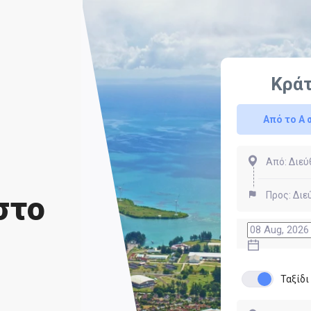
Κρά
Από το Α 
στο
Ταξίδ