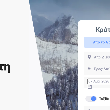
Κρά
Από το Α 
τη
Ταξίδ