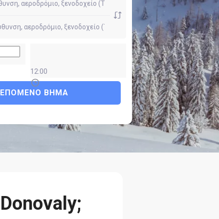
12:00
ΕΠΌΜΕΝΟ ΒΉΜΑ
Donovaly;