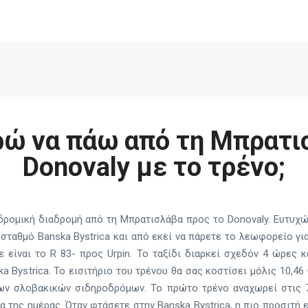
ώ να πάω από τη Μπρατι
Donovaly με το τρένο;
δρομική διαδρομή από τη Μπρατισλάβα προς το Donovaly. Ευτυχώς
 σταθμό Banska Bystrica και από εκεί να πάρετε το λεωφορείο για
 είναι το R 83- προς Urpin. Το ταξίδι διαρκεί σχεδόν 4 ώρες 
a Bystrica. Το εισιτήριο του τρένου θα σας κοστίσει μόλις 10,46
ων σλοβακικών σιδηροδρόμων. Το πρώτο τρένο αναχωρεί στις 7.
α της ημέρας. Όταν φτάσετε στην Banska Bystrica, η πιο προσιτή