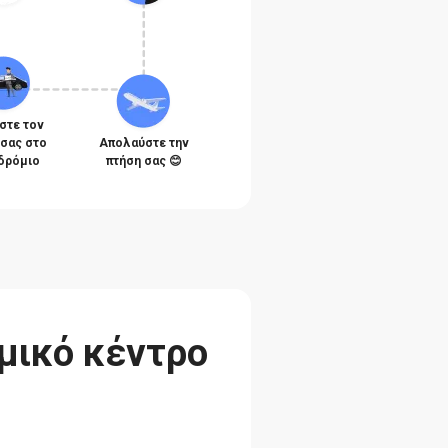
στε τον
 σας στο
Απολαύστε την
δρόμιο
πτήση σας 😊
μικό κέντρο