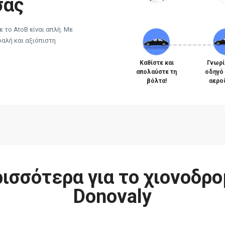
σας
 το AtoB είναι απλή. Με
φαλή και αξιόπιστη
Καθίστε και
Γνωρί
απολαύστε τη
οδηγό
βόλτα!
αερο
ισσότερα για το χιονοδρο
Donovaly