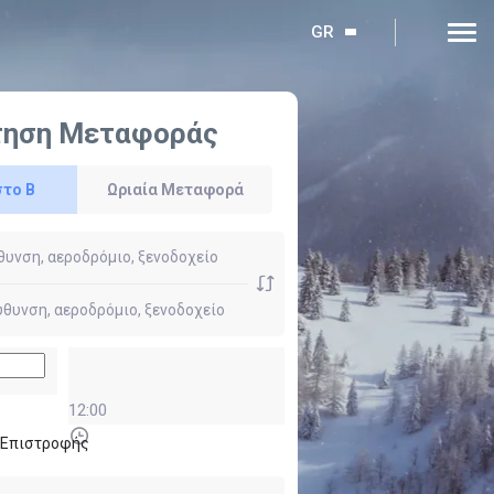
GR
τηση Μεταφοράς
στο Β
Ωριαία Μεταφορά
12:00
ι Επιστροφής