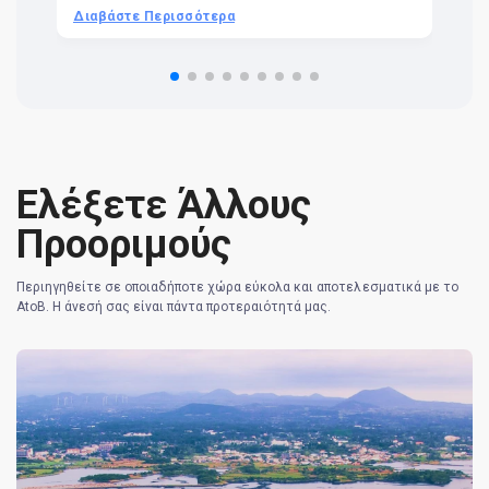
he
Διαβάστε Περισσότερα
Δ
om
n 
re
Ελέξετε Άλλους
Προοριμούς
Περιηγηθείτε σε οποιαδήποτε χώρα εύκολα και αποτελεσματικά με το
AtoB. Η άνεσή σας είναι πάντα προτεραιότητά μας.