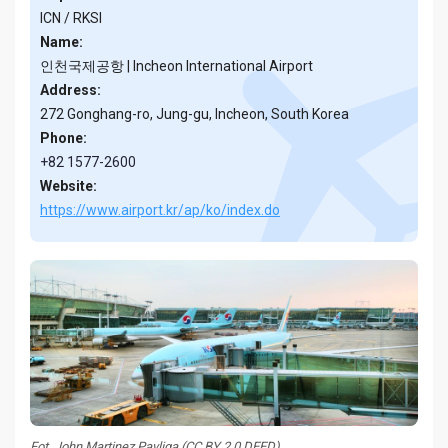
ICN / RKSI
Name:
인천국제공항 | Incheon International Airport
Address:
272 Gonghang-ro, Jung-gu, Incheon, South Korea
Phone:
+82 1577-2600
Website:
https://www.airport.kr/ap/ko/index.do
Fot. John Martinez Pavliga (CC BY 2.0 DEED)