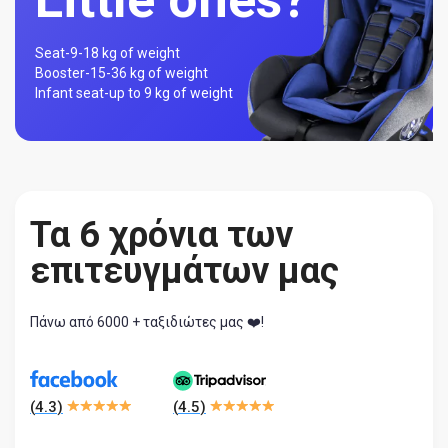
Seat-
9-18 kg of weight
Booster-
15-36 kg of weight
Infant seat-
up to 9 kg of weight
Τα 6 χρόνια των
επιτευγμάτων μας
Πάνω από 6000 + ταξιδιώτες μας ❤️!
(
4.3
)
(
4.5
)