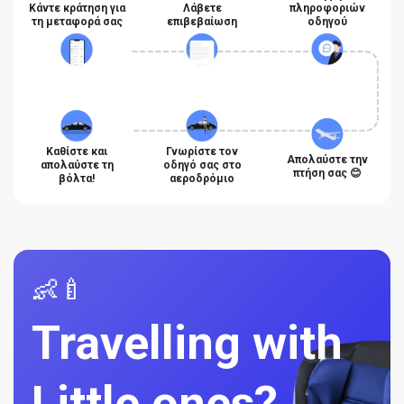
Κάντε κράτηση για
Λάβετε
πληροφοριών
τη μεταφορά σας
επιβεβαίωση
οδηγού
Καθίστε και
Γνωρίστε τον
Απολαύστε την
απολαύστε τη
οδηγό σας στο
πτήση σας 😊
βόλτα!
αεροδρόμιο
👶🍼
Travelling with
Little ones?