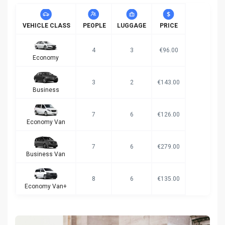
VEHICLE CLASS
PEOPLE
LUGGAGE
PRICE
4
3
€96.00
Economy
3
2
€143.00
Business
7
6
€126.00
Economy Van
7
6
€279.00
Business Van
8
6
€135.00
Economy Van+