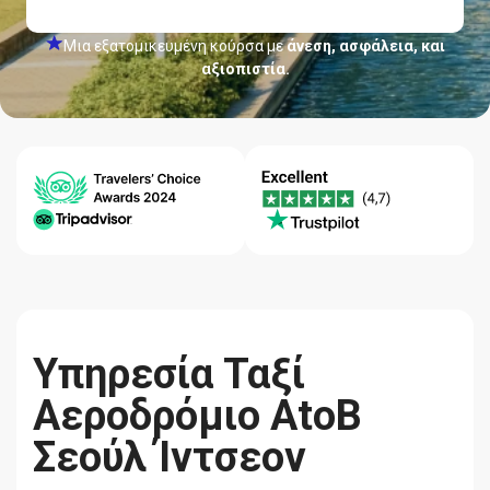
Μια εξατομικευμένη κούρσα με
άνεση, ασφάλεια, και
αξιοπιστία.
Κέντρο
Εγγύηση
Ποιότητα-
βοήθειας
Χαμηλότερης
Αξιοπιστία
24/7
Τιμής
Υπηρεσία Ταξί
Αεροδρόμιο AtoB
Σεούλ Ίντσεον