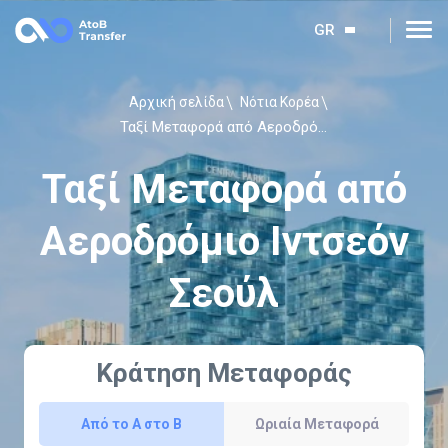
GR
Αρχική σελίδα
Νότια Κορέα
Ταξί Μεταφορά από Αεροδρόμιο Ιντσεόν Σεούλ
Ταξί Μεταφορά από
Αεροδρόμιο Ιντσεόν
Σεούλ
Κράτηση Μεταφοράς
Από το Α στο Β
Ωριαία Μεταφορά