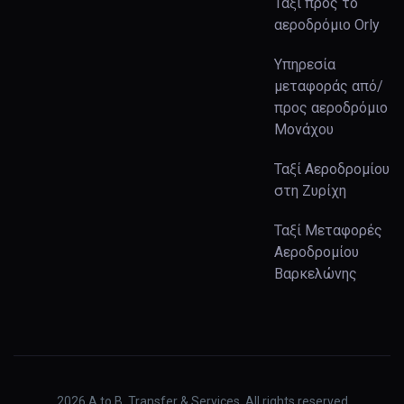
Ταξί προς το
αεροδρόμιο Orly
Υπηρεσία
μεταφοράς από/
προς αεροδρόμιο
Μονάχου
Ταξί Αεροδρομίου
στη Ζυρίχη
Ταξί Μεταφορές
Αεροδρομίου
Βαρκελώνης
2026
A to B. Transfer & Services. All rights reserved