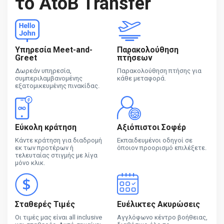
το AtoB Transfer
Υπηρεσία Meet-and-
Παρακολούθηση
Greet
πτήσεων
Δωρεάν υπηρεσία,
Παρακολούθηση πτήσης για
συμπεριλαμβανομένης
κάθε μεταφορά.
εξατομικευμένης πινακίδας.
Εύκολη κράτηση
Αξιόπιστοι Σοφέρ
Κάντε κράτηση για διαδρομή
Εκπαιδευμένοι οδηγοί σε
εκ των προτέρων ή
όποιον προορισμό επιλέξετε.
τελευταίας στιγμής με λίγα
μόνο κλικ.
Σταθερές Τιμές
Ευέλικτες Ακυρώσεις
Οι τιμές μας είναι all inclusive
Αγγλόφωνο κέντρο βοήθειας,