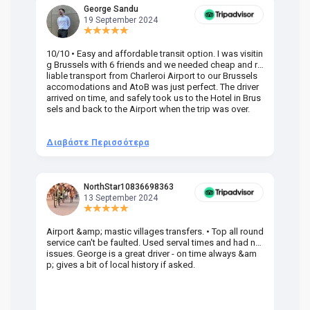
George Sandu
19 September 2024
10/10 • Easy and affordable transit option. I was visitin
Am
g Brussels with 6 friends and we needed cheap and re
va
liable transport from Charleroi Airport to our Brussels
wa
accomodations and AtoB was just perfect. The driver
or
arrived on time, and safely took us to the Hotel in Brus
dr
sels and back to the Airport when the trip was over.
Διαβάστε Περισσότερα
Δ
NorthStar10836698363
13 September 2024
Airport &amp; mastic villages transfers. • Top all round
Pr
service can't be faulted. Used serval times and had no
UK
issues. George is a great driver - on time always &am
em
p; gives a bit of local history if asked.
be
ra
t 
we
be